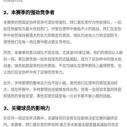
的辉煌时刻。
2、本赛季的强劲竞争者
本赛季的德国足协杯竞争可谓异常激烈，拜仁慕尼黑作为传统强队，一如
既往地被视为最大夺冠热门。尽管在德甲中面临不小的挑战，拜仁在足协
杯中依然保持着强大的实力和稳定的表现。球队的进攻火力和坚固防守，
使得他们在每一场比赛中都占据主导地位。
然而，本赛季的黑马球队不容忽视。尤其是RB莱比锡，他们的表现让人眼
前一亮。莱比锡凭借一批年轻球员的迅猛崛起，成为了足协杯中的强大挑
战者。球员如恩昆库的出色表现，不仅为球队在德甲赛场上赢得赞誉，也
让他们在足协杯中有了足够的竞争力。
此外，多特蒙德的整体实力也不容小觑。虽然他们在德甲的表现波动较
大，但在杯赛中，多特蒙德往往能够发挥出色。凭借一支经验丰富的阵容
和强烈的争胜欲望，黄色军团无疑是每一位对手都不敢小觑的劲敌。
3、关键球员的影响力
在任何一场足协杯决赛中，关键球员的发挥往往能够决定比赛的最终走
向。本赛季，拜仁慕尼黑的罗伯特·莱万多夫斯基无疑是最具威胁的攻击