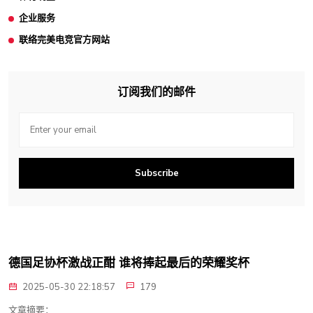
企业服务
联络完美电竞官方网站
订阅我们的邮件
Subscribe
德国足协杯激战正酣 谁将捧起最后的荣耀奖杯
2025-05-30 22:18:57
179
文章摘要：