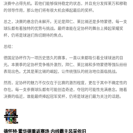
决赛中占得先机。若他们能够保持稳定的状态，并且充分发挥莱万和穆勒
的领导作用，那么他们将有很大机会捧起最后的奖杯。
总之，决赛的悬念仍未解开。无论是拜仁、莱比锡还是多特蒙德，每一支
球队都有着独特的优势与挑战。最终谁能在足协杯的舞台上捧起荣耀奖
杯，仍将是球迷们热切期待的焦点。
总结：
德国足协杯作为一项历史悠久的赛事，一直以来都吸引着全球球迷的目
光。本赛季的足协杯竞争格外激烈，拜仁、莱比锡和多特蒙德等强队纷纷
表现出色。尤其是莱比锡的崛起，让传统强队的统治地位面临挑战。
然而，足协杯的魅力不仅仅在于比赛的激烈程度，更在于其中不确定性的
存在。每一支参赛球队都有可能创造奇迹，夺冠的可能性充满悬念。随着
决赛的临近，谁能最终捧起冠军奖杯，仍将是球迷们最为关注的话题。
德怀特·霍华德重返赛场 内线霸主风采依旧