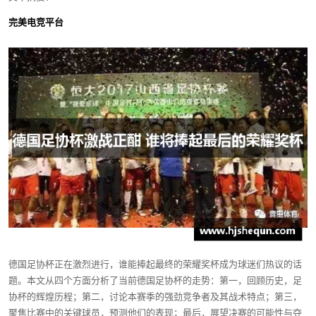
完美电竞平台
德国足协杯正在激烈进行，谁能捧起最终的荣耀奖杯成为球迷们热议的话
题。本文从四个方面分析了当前德国足协杯的走势：第一，回顾历史，足
协杯的辉煌历程；第二，讨论本赛季的强劲竞争者及其战术特点；第三，
聚焦比赛中的关键球员，预测他们的表现；最后，展望决赛的可能性与夺