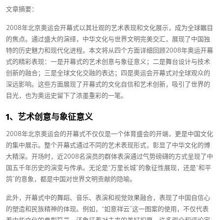
文章摘要：
2008年北京奥运会开幕式以其壮观的艺术表现和文化展示，成为全球瞩目
的焦点。通过盛大的演绎，中华文化与世界文明完美交汇，展现了中国独
特的历史魅力和现代化进程。本文将从四个方面详细回顾2008年奥运开幕
式的精彩表现：一是开幕式的艺术创意与象征意义；二是舞台设计与技术
创新的融合；三是全球文化交融的表达；四是奥运会开幕式对全球观众的
深远影响。这些方面展现了开幕式的文化自信和艺术创新，吸引了世界的
目光，也为奥运史留下了浓墨重彩的一笔。
1、艺术创意与象征意义
2008年北京奥运会的开幕式不仅仅是一个体育盛会的开端，更是中国文化
的集中展示。整个开幕式通过不同的艺术表现形式，彰显了中华文化的博
大精深。开场时，近2008名演员的群体表演通过气势磅礴的方式呈现了中
国五千年历史的演变与传承。无论是“万里长城”的象征性展现，还是“和平
鸽”的意象，都是中国对世界文明贡献的隐喻。
此外，开幕式中的舞蹈、音乐、表演和视觉效果融合，表现了中国自信心
的塑造和民族精神的体现。例如，“如意祥云”这一图案的使用，不仅代表