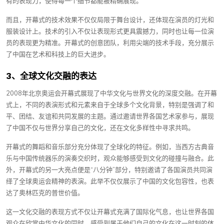
有的表现力，使得每一个细节都能被精确展现。
而且，开幕式的技术效果不仅仅局限于舞台设计，还体现在演员的灯光和
服装设计上。技术的引入不仅让表现形式更具震撼力，同时也让每一位演
员的表现更为精准。开幕式的创意团队，利用尖端的技术手段，充分展示
了中国在艺术和科技上的巨大进步。
3、全球文化交融的表达
2008年北京奥运会开幕式展现了中华文化与世界文化的深度交融。在开幕
式上，不同的表演形式和元素来自于全球多个文化背景，特别是强调了和
平、团结、友谊和共同发展的主题。通过邀请世界各国艺术家参与，展现
了中国不仅与世界分享自己的文化，还在文化多样性中寻求共鸣。
开幕式的舞蹈和音乐部分充分体现了全球化的特征。例如，当西方古典音
乐与中国传统器乐的演奏交织时，观众能够感受到文化的碰撞与融合。此
外，开幕式的另一大亮点便是“八分钟”部分，特别邀请了各国演员共同演
绎了全球奥运会精神的表演。此举不仅仅展示了中国的文化包容性，也表
达了奥林匹克的普世价值。
这一文化交融的表现方式不仅让开幕式充满了国际化气息，也让世界各国
观众在欣赏中华文化的同时，感受到属于他们自己的文化在这一时刻的体