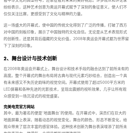
着中华文化的典型符号，还象征着对未来的美好祝愿。许多观众和评论家
纷纷表示，这种艺术创意为奥运开幕式赋予了深刻的象征意义，使人们不
仅仅关注比赛，更感受到了文化与精神的力量。
这一场盛大的开幕式，使中国的传统文化得到了广泛的传播，打破了西方
对中国的刻板印象，展示了中国独特的文化自信。无论是从艺术表现形式
的创新性，还是其背后蕴藏的文化价值，2008年奥运会开幕式都为世界留
下了深刻的印象。
2、舞台设计与技术创新
在2008年奥运会开幕式上，舞台设计和技术手段的融合达到了前所未有的
高度。整个开幕式的舞台布局将古典与现代元素巧妙结合，创造出一个具
有未来感又不失历史韵味的视觉空间。开幕式使用了超过5000平方米的
LED屏幕和各种先进的光影技术，呈现出震撼的视听效果，几乎让所有观
众感受到一场沉浸式的视觉盛宴。
完美电竞官方网站
其中，最为著名的便是“地面舞台”的使用。在开幕式中，演员们在巨大的
地面屏幕上表演，随着动态的视觉变化，舞台的颜色、形态不断变化，给
观众带来了层次丰富的感官体验。这种技术创新为舞台表演增添了前所未