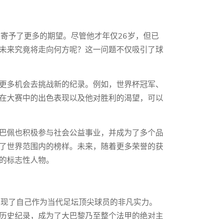
被寄予了更多的期望。尽管他才年仅26岁，但已
未来究竟将走向何方呢？这一问题不仅吸引了球
更多机会去挑战新的纪录。例如，世界杯冠军、
在大赛中的出色表现以及他对胜利的渴望，可以
巴佩也积极参与社会公益事业，并成为了多个品
了世界范围内的榜样。未来，随着更多荣誉的获
的标志性人物。
展现了自己作为当代足坛顶尖球员的非凡实力。
历史纪录，成为了大巴黎乃至整个法甲的绝对主