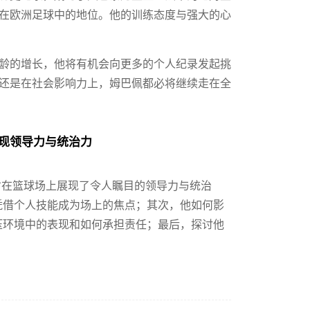
在欧洲足球中的地位。他的训练态度与强大的心
龄的增长，他将有机会向更多的个人纪录发起挑
还是在社会影响力上，姆巴佩都必将继续走在全
上展现领导力与统治力
篮球天才在篮球场上展现了令人瞩目的领导力与统治
凭借个人技能成为场上的焦点；其次，他如何影
压环境中的表现和如何承担责任；最后，探讨他