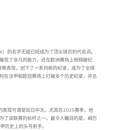
appé）的名字无疑已经成为了顶尖球员的代名词。
中展现了非凡的能力，还在欧洲赛场上频频破纪
的惊艳表现，创下了一系列新的纪录，成为了全球
何在法甲和欧冠赛场上打破多个历史纪录，并总
的表现可谓是如日中天。尤其在2025赛季，他
为了该联赛的标杆之一。最令人瞩目的是，姆巴
法甲历史上的头号射手。