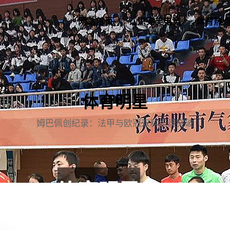
网站首页
认识完美电竞
体育热
体育明星
姆巴佩创纪录：法甲与欧冠双料纪录突破