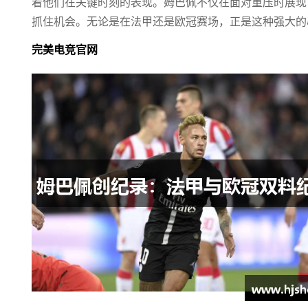
着他们在关键时刻的表现。姆巴佩不仅在面对重压时展现
抓住机会。无论是在法甲还是欧冠赛场，正是这种强大的
完美电竞官网