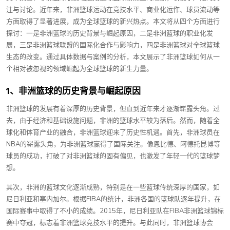
注与讨论。近年来，非洲篮球运动在竞技水平、商业化运作、球员流动等
方面取得了显著进展，成为全球篮球的新兴热点。本文将从四个方面进行
探讨：一是非洲篮球的历史背景与崛起原因，二是非洲篮球的职业化发
展，三是非洲篮球联盟的国际化合作与影响力，四是非洲篮球对全球篮球
生态的改变。通过具体数据与案例的分析，本文展示了非洲篮球如何从一
个相对被忽视的领域崛起为全球篮球的新生力量。
1、非洲篮球的历史背景与崛起原因
非洲篮球的发展有着深厚的历史背景，但直到近年来才逐渐崭露头角。过
去，由于经济和基础设施问题，非洲的篮球水平较为落后。然而，随着全
球化和体育产业的融合，非洲篮球迎来了历史性机遇。首先，非洲球员在
NBA的崭露头角，为非洲篮球赢得了国际关注。像恩比德、阿德托昆博等
球员的成功，打破了对非洲篮球的固有偏见，也激发了年轻一代的篮球梦
想。
其次，非洲的篮球文化逐渐成熟，特别是在一些篮球传统深厚的国家，如
尼日利亚和塞内加尔。根据FIBA的统计，非洲各国的篮球队逐年提升，在
国际赛事中取得了不小的成绩。2015年，尼日利亚队在FIBA非洲篮球锦标
赛中夺冠，标志着非洲篮球竞技水平的提升。与此同时，非洲篮球协会