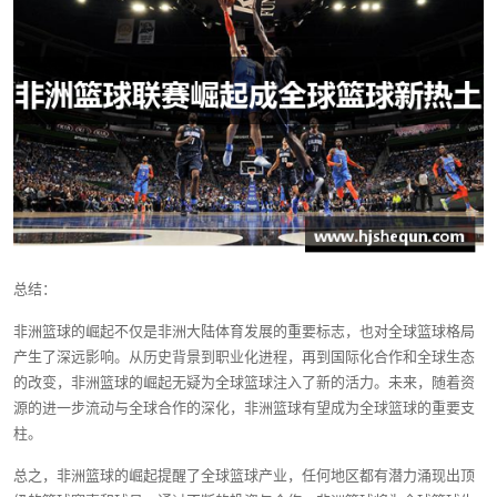
总结：
非洲篮球的崛起不仅是非洲大陆体育发展的重要标志，也对全球篮球格局
产生了深远影响。从历史背景到职业化进程，再到国际化合作和全球生态
的改变，非洲篮球的崛起无疑为全球篮球注入了新的活力。未来，随着资
源的进一步流动与全球合作的深化，非洲篮球有望成为全球篮球的重要支
柱。
总之，非洲篮球的崛起提醒了全球篮球产业，任何地区都有潜力涌现出顶