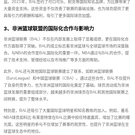
益。2021年，BAL签约了可口可乐、耐克等国际知名品牌，为比赛带来了
大量资金支持。这些资金不仅改善了联赛的基础设施，也为球员提供了更
具吸引力的薪酬和福利，吸引了更多国际球员加盟。
3、非洲篮球联盟的国际化合作与影响力
非洲篮球联赛（BAL）不仅在内部发展上取得了显著成绩，更在国际化合
作方面取得了突破。BAL的成立标志着非洲篮球与全球篮球市场的深度融
合。与NBA的合作是BAL国际化的重要一环。NBA通过与BAL的合作，提
供了技术支持、管理经验以及市场推广等多方面的帮助。
此外，BAL还与其他国际篮球联赛建立了联系，如欧洲篮球联赛
（EuroLeague）和中国篮球联赛（CBA）。通过这些合作，BAL不仅提升
了自身的竞争力，也为非洲篮球的国际化奠定了基础。球员流动成为非洲
篮球发展的重要组成部分，越来越多的非洲球员在BAL和其他国际联赛之
间转换，提升了整体水平。
特别是，BAL还吸引了大量国际篮球明星和知名教练的加入。例如，著名
NBA球员如科比·布莱恩特曾在BAL比赛中担任特邀嘉宾，增加了比赛的曝
光度。这些明星的参与不仅增加了赛事的观赏性，也提升了非洲篮球在全
球篮球生态中的地位。