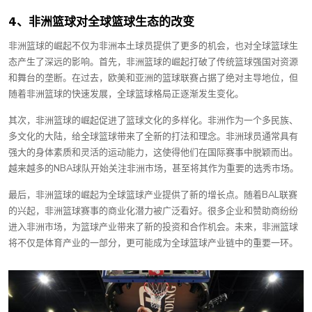
4、非洲篮球对全球篮球生态的改变
非洲篮球的崛起不仅为非洲本土球员提供了更多的机会，也对全球篮球生
态产生了深远的影响。首先，非洲篮球的崛起打破了传统篮球强国对资源
和舞台的垄断。在过去，欧美和亚洲的篮球联赛占据了绝对主导地位，但
随着非洲篮球的快速发展，全球篮球格局正逐渐发生变化。
其次，非洲篮球的崛起促进了篮球文化的多样化。非洲作为一个多民族、
多文化的大陆，给全球篮球带来了全新的打法和理念。非洲球员通常具有
强大的身体素质和灵活的运动能力，这使得他们在国际赛事中脱颖而出。
越来越多的NBA球队开始关注非洲市场，甚至将其作为重要的选秀市场。
最后，非洲篮球的崛起为全球篮球产业提供了新的增长点。随着BAL联赛
的兴起，非洲篮球赛事的商业化潜力被广泛看好。很多企业和赞助商纷纷
进入非洲市场，为篮球产业带来了新的投资和合作机会。未来，非洲篮球
将不仅是体育产业的一部分，更可能成为全球篮球产业链中的重要一环。