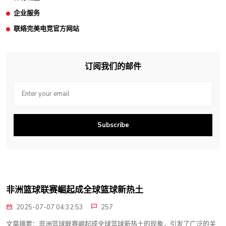
企业服务
联络完美电竞官方网站
订阅我们的邮件
Subscribe
非洲篮球联赛崛起成全球篮球新热土
2025-07-07 04:32:53
257
文章摘要：非洲篮球联赛崛起成全球篮球新热土的现象，引发了广泛的关