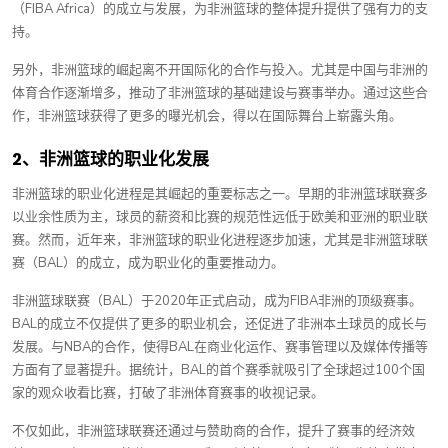
（FIBA Africa）的成立与发展，为非洲篮球的整体提升提供了强有力的支
持。
另外，非洲篮球的崛起离不开国际化的合作与投入。尤其是中国与非洲的
体育合作逐渐增多，推动了非洲篮球的基础建设与赛事举办。通过这些合
作，非洲篮球获得了更多的曝光机会，得以在国际舞台上崭露头角。
2、非洲篮球的职业化发展
非洲篮球的职业化进程是其崛起的重要标志之一。早期的非洲篮球联赛多
以业余性质为主，球员的薪资和比赛的规范性远低于欧美和亚洲的职业联
赛。然而，近年来，非洲篮球的职业化进程逐步加速，尤其是非洲篮球联
赛（BAL）的成立，成为职业化的重要推动力。
非洲篮球联赛（BAL）于2020年正式启动，成为FIBA非洲的顶级赛事。
BAL的成立不仅提供了更多的职业机会，还促进了非洲本土球员的成长与
发展。与NBA的合作，使得BAL在商业化运作、赛事管理以及媒体传播等
方面有了显著提升。据统计，BAL的首个赛季就吸引了全球超过100个国
家的观众收看比赛，打破了非洲体育赛事的收视记录。
不仅如此，非洲篮球联赛还通过与赞助商的合作，提升了赛事的经济效