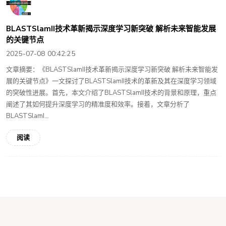
BLASTSlamII技术革新揭示深度学习新突破 解析未来智能发展
的关键节点
2025-07-08 00:42:25
文章摘要：《BLASTSlamII技术革新揭示深度学习新突破 解析未来智能发
展的关键节点》一文探讨了BLASTSlamII技术的革新及其在深度学习领域
的突破性进展。首先，本文介绍了BLASTSlamII技术的背景和原理，重点
阐述了其如何提升深度学习的精准度和效率。接着，文章分析了
BLASTSlamI...
阅读