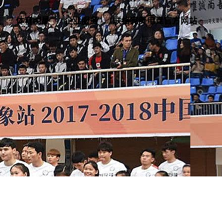
点
体育明星
企业服务
联络完美电竞官方网站