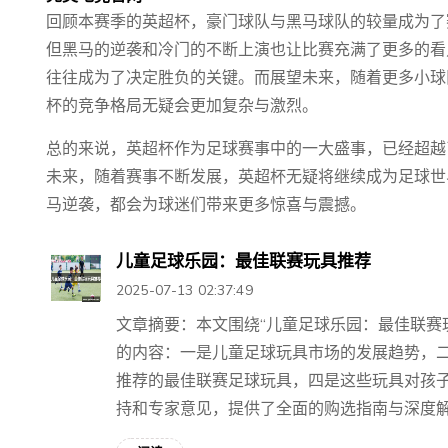
回顾本赛季的英超杯，豪门球队与黑马球队的较量成为了
但黑马的逆袭和冷门的不断上演也让比赛充满了更多的看
往往成为了决定胜负的关键。而展望未来，随着更多小球
杯的竞争格局无疑会更加复杂与激烈。
总的来说，英超杯作为足球赛事中的一大盛事，已经超越
未来，随着赛事不断发展，英超杯无疑将继续成为足球世
马逆袭，都会为球迷们带来更多惊喜与震撼。
儿童足球乐园：最佳联赛玩具推荐
2025-07-13 02:37:49
文章摘要：本文围绕“儿童足球乐园：最佳联赛
的内容：一是儿童足球玩具市场的发展趋势，
推荐的最佳联赛足球玩具，四是这些玩具对孩
持和专家意见，提供了全面的购选指南与深度解读