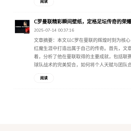
阅读
C罗曼联精彩瞬间壁纸，定格足坛传奇的荣
2025-07-14 00:37:16
文章摘要：本文以C罗在曼联的辉煌时刻为核
红魔生涯中打造出属于自己的传奇。首先，文
着，分析了他在曼联取得的主要成就，包括联
球队战术的完美契合，如何将个人天赋与团队合作
阅读