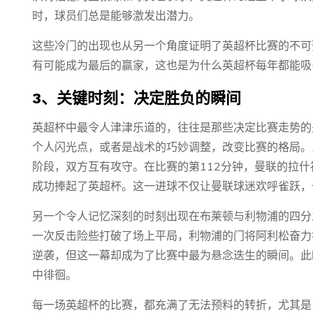
时，球员们总是能够激发出潜力。
这些冷门的出现也从另一个角度证明了英超杯比赛的不可
有可能成为最后的赢家，这也是为什么英超杯每年都能吸
3、关键时刻：决定胜负的瞬间
英超杯中最令人津津乐道的，往往是那些决定比赛走势的
个人闪光点，或者是战术的巧妙调整，改变比赛的格局。
阶段，双方互有攻守。在比赛的第112分钟，曼联的拉
成功捧起了英超杯。这一进球不仅让曼联球迷欢呼雀跃，
另一个令人记忆深刻的时刻出现在布莱顿与利物浦的四分
一次反击险些打破了场上平局，利物浦的门将阿利松奋力
逆袭，但这一幕却成为了比赛中最为悬念迭生的瞬间。此
中徘徊。
每一场英超杯的比赛，都充满了无法预料的转折，尤其是