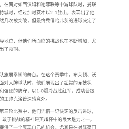
。在面对如西汉姆和谢菲联等中游球队时，曼联
特城时，经过加时赛才以2-1胜出，表现出了他
然几次被突破，但最终凭借哈弗茨的进球决定了
导地位，但他们所面临的挑战也在不断增加，尤
出了预期。
队施展拳脚的舞台。在这个赛季中，布莱顿、沃
面对大牌球队时，他们展现出了超常的竞技状
和强硬的防守，以1-0爆冷战胜红军，成功晋级
的主帅克洛普深感意外。
第三轮比赛中，他们凭借一记快速的反击进球，
敌、敢于挑战的精神是英超杯中的最大魅力之一。
提供了一个展现自己的机会，尤其是在对阵豪门