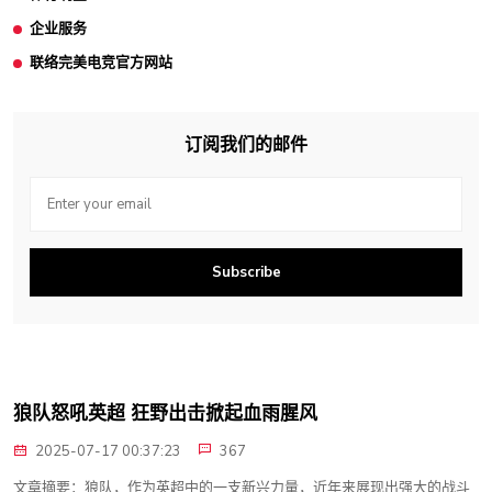
企业服务
联络完美电竞官方网站
订阅我们的邮件
Subscribe
狼队怒吼英超 狂野出击掀起血雨腥风
2025-07-17 00:37:23
367
文章摘要：狼队，作为英超中的一支新兴力量，近年来展现出强大的战斗