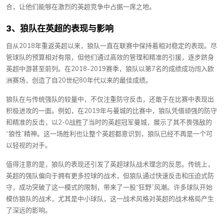
合，让他们能够在激烈的英超竞争中占据一席之地。
3、狼队在英超的表现与影响
自从2018年重返英超以来，狼队一直在联赛中保持着相对稳定的表现。尽
管球队的预算相对有限，但他们通过高效的管理和精准的引援，逐步跻身
英超中游甚至前列。在2018-2019赛季，狼队以第7名的成绩成功闯入欧
洲赛场，创造了自20世纪80年代以来的最佳成绩。
狼队在与传统强队的较量中，不仅注重防守反击，还敢于在比赛中表现出
积极进攻的一面。例如，在2019年与曼城的比赛中，狼队凭借顽强的防守
和精准的反击，以2-0战胜了当时的英超冠军曼城，展示了其不畏强敌的
“狼性”精神。这一场胜利也让整个英超都意识到，狼队已经不再是一个可
以轻视的对手。
值得注意的是，狼队的表现还引发了英超球队战术理念的反思。传统上，
英超的强队偏向于拥有更多控球的战术，但狼队通过快速反击和压迫式防
守，成功突破了这一模式的限制，带来了一股“狂野”风潮。许多球队开始
模仿狼队的战术，尤其是中小球队，这一战术风格对英超的战术格局产生
了深远的影响。