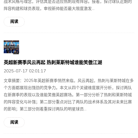
战术风格与理念，评估其是否适应热刺现有阵容。接着，探讨球队近期的
阵容构建和球员表现，审视新帅能否最大限度激发...
阅读
英超新赛季风云再起 热刺莱斯特城谁能笑傲江湖
2025-07-17 02:01:17
文章摘要：2025年英超新赛季悄然来临，风云再起，热刺与莱斯特城在多
个方面都展现出强劲的竞争力。本文从四个关键维度展开分析，探讨两队
在新赛季的表现以及谁能笑傲英超赛场。第一部分分析了热刺和莱斯特城
的阵容变化与补强；第二部分重点对比了两队的战术体系及其对未来比赛
的影响；第三部分则着重探讨两队的明星球员...
阅读