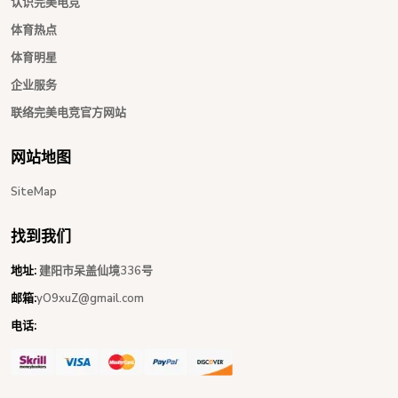
认识完美电竞
体育热点
体育明星
企业服务
联络完美电竞官方网站
网站地图
SiteMap
找到我们
地址:
建阳市呆盖仙境336号
邮箱:
yO9xuZ@gmail.com
电话: