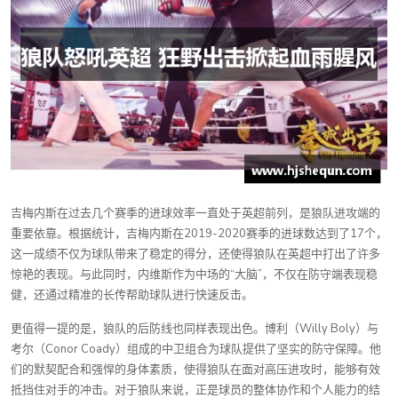
吉梅内斯在过去几个赛季的进球效率一直处于英超前列，是狼队进攻端的
重要依靠。根据统计，吉梅内斯在2019-2020赛季的进球数达到了17个，
这一成绩不仅为球队带来了稳定的得分，还使得狼队在英超中打出了许多
惊艳的表现。与此同时，内维斯作为中场的“大脑”，不仅在防守端表现稳
健，还通过精准的长传帮助球队进行快速反击。
更值得一提的是，狼队的后防线也同样表现出色。博利（Willy Boly）与
考尔（Conor Coady）组成的中卫组合为球队提供了坚实的防守保障。他
们的默契配合和强悍的身体素质，使得狼队在面对高压进攻时，能够有效
抵挡住对手的冲击。对于狼队来说，正是球员的整体协作和个人能力的结