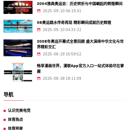
2004雅典奥运会：历史转折与中国崛起的辉煌瞬间
2025-09-10 06:19:41
08奥运跳水传奇再现 精彩瞬间成就历史辉煌
2025-09-10 04:33:22
2008年奥运开幕式全景回顾 盛大演绎中华文化与世
界精彩交汇
2025-08-29 15:59:52
畅享漫画世界，漫联App官方入口一站式体验尽在掌
握
2025-08-28 18:11:09
导航
认识完美电竞
体育热点
体育明星