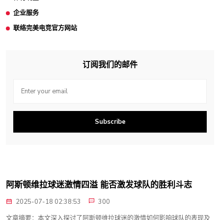
企业服务
联络完美电竞官方网站
订阅我们的邮件
Subscribe
阿斯顿维拉球迷激情四溢 能否激发球队的胜利斗志
2025-07-18 02:38:53
300
文章摘要：本文深入探讨了阿斯顿维拉球迷的激情如何影响球队的表现及