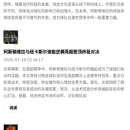
然而，随着现代科技的发展，球迷文化逐渐从线下转向线上，尽管形式有
所不同，但球迷对球队的影响力依旧强大。在未来，阿斯顿维拉的球迷将
继续发挥着不可替代的作用，成为球队在激烈竞争中的一股重要力量。
阿斯顿维拉与纽卡斯尔谁能逆袭英超登顶终极对决
2025-07-18 02:16:17
文章摘要：在英超赛季中，阿斯顿维拉与纽卡斯尔的崛起成为了球迷们热
议的话题。本文将探讨两支球队如何在英超舞台上逆袭争夺冠军，重点分
析其战术、阵容深度、转会操作和心理状态等方面。首先，文章回顾了两
队近年表现及其成功的关键因素；其次，从战术层面分析其崛起背后的核
心打法；接着，结合转会市场的动作，讨论两队如...
阅读