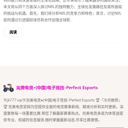
特的魅力和快速发展的全球化战略，近年来吸引了越来越多的国际关注。
本文将从四个方面深入探讨NBL的独特魅力、全球化发展路径及其所面临
的挑战与机遇。首先，我们将分析NBL的竞争力和特色；其次，讨论NBL
如何通过引进国际球员和合作加强全球影...
阅读
🍑jk777.vip🍑完美电竞•(中国)电子竞技-Perfect Esports 🏆『冷月推荐』
🏆 完美电竞官网为您提供全面的电竞赛事新闻、精准分析和实时更新。深
度聚焦每一场重要比赛,带您了解最新赛事热点。完美电竞承诺为体育迷提
供专业、权威的信息服务,随时掌握最新动态,尽享比赛激情。