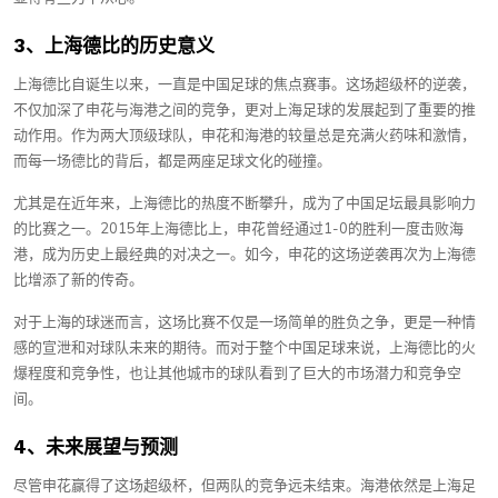
3、上海德比的历史意义
上海德比自诞生以来，一直是中国足球的焦点赛事。这场超级杯的逆袭，
不仅加深了申花与海港之间的竞争，更对上海足球的发展起到了重要的推
动作用。作为两大顶级球队，申花和海港的较量总是充满火药味和激情，
而每一场德比的背后，都是两座足球文化的碰撞。
尤其是在近年来，上海德比的热度不断攀升，成为了中国足坛最具影响力
的比赛之一。2015年上海德比上，申花曾经通过1-0的胜利一度击败海
港，成为历史上最经典的对决之一。如今，申花的这场逆袭再次为上海德
比增添了新的传奇。
对于上海的球迷而言，这场比赛不仅是一场简单的胜负之争，更是一种情
感的宣泄和对球队未来的期待。而对于整个中国足球来说，上海德比的火
爆程度和竞争性，也让其他城市的球队看到了巨大的市场潜力和竞争空
间。
4、未来展望与预测
尽管申花赢得了这场超级杯，但两队的竞争远未结束。海港依然是上海足