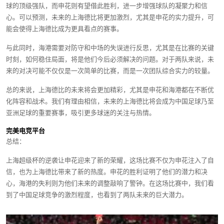
球的顶级强队，而申花则有望借此胜利，进一步增强球队的凝聚力和信
心。可以预测，未来的上海德比将更加激烈，尤其是申花的实力提升，可
能会使得上海德比成为更具看点的赛事。
与此同时，海港需要对防守和中场的失误进行反思，尤其是在比赛的关键
时刻，如何稳住局面，将是他们今后必须解决的问题。对于两队来说，未
来的对决可能不仅仅是一次简单的比赛，而是一次团队综合实力的较量。
总的来说，上海德比的未来将会更加精彩，尤其是申花和海港都在不断优
化阵容和战术。我们有理由相信，未来的上海德比将会成为中国足球乃至
亚洲足球的重要赛事，吸引更多球迷的关注与热情。
完美电竞平台
总结：
上海超级杯的逆袭让申花迎来了新的荣耀，这场比赛不仅为申花注入了自
信，也为上海德比带来了新的热度。申花的胜利证明了他们的潜力和决
心，海港的失利则为他们未来的调整敲响了警钟。在这场比赛中，我们看
到了中国足球竞争的激烈程度，也看到了两队未来的巨大潜力。