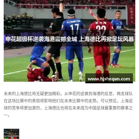
未来的上海德比将无疑更加精彩。从申花的逆袭到海港的反思，两支球队
在这场比赛中的表现将影响他们在未来比赛中的走势。可以预见，上海足
球的竞争将更加激烈，上海德比也将在未来成为中国足球最重要的赛事之
一。