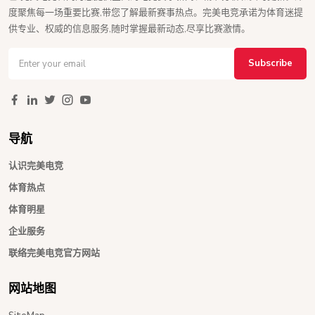
度聚焦每一场重要比赛,带您了解最新赛事热点。完美电竞承诺为体育迷提
供专业、权威的信息服务,随时掌握最新动态,尽享比赛激情。
Subscribe
导航
认识完美电竞
体育热点
体育明星
企业服务
联络完美电竞官方网站
网站地图