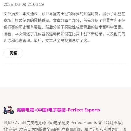
2025-06-09 21:06:19
文章摘要：本文通过回顾世界室内田径锦标赛的辉煌时刻，展示了那些在
赛场上打破纪录的震撼瞬间。文章分四个部分，首先介绍了世界室内田径
锦标赛的历史和重要性，然后分析了突破性成绩背后的技术和科学因素。
接着，本文讲述了几位著名运动员如何在比赛中创下新纪录，以及他们的
训练和心态管理。最后，文章从全局视角总结了这...
阅读
🍑jk777.vip🍑完美电竞•(中国)电子竞技-Perfect Esports 🏆『冷月推荐』
🏆 完美电竞官网为您提供全面的电竞赛事新闻、精准分析和实时更新。深