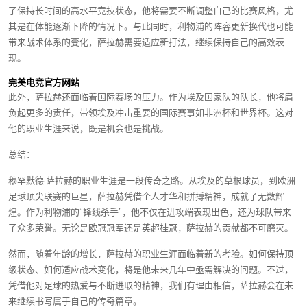
了保持长时间的高水平竞技状态，他将需要不断调整自己的比赛风格，尤
其是在体能逐渐下降的情况下。与此同时，利物浦的阵容更新换代也可能
带来战术体系的变化，萨拉赫需要适应新打法，继续保持自己的高效表
现。
完美电竞官方网站
此外，萨拉赫还面临着国际赛场的压力。作为埃及国家队的队长，他将肩
负起更多的责任，带领埃及冲击重要的国际赛事如非洲杯和世界杯。这对
他的职业生涯来说，既是机会也是挑战。
总结：
穆罕默德·萨拉赫的职业生涯是一段传奇之路。从埃及的草根球员，到欧洲
足球顶尖联赛的巨星，萨拉赫凭借个人才华和拼搏精神，成就了无数辉
煌。作为利物浦的“锋线杀手”，他不仅在进攻端表现出色，还为球队带来
了众多荣誉。无论是欧冠冠军还是英超桂冠，萨拉赫的贡献都不可磨灭。
然而，随着年龄的增长，萨拉赫的职业生涯面临着新的考验。如何保持顶
级状态、如何适应战术变化，将是他未来几年中亟需解决的问题。不过，
凭借他对足球的热爱与不断进取的精神，我们有理由相信，萨拉赫会在未
来继续书写属于自己的传奇篇章。