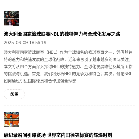
澳大利亚国家篮球联赛NBL的独特魅力与全球化发展之路
2025-06-09 18:56:19
澳大利亚国家篮球联赛（NBL）作为全球知名的篮球赛事之一，凭借其独
特的魅力和快速发展的全球化战略，近年来吸引了越来越多的国际关注。
本文将从四个方面深入探讨NBL的独特魅力、全球化发展路径及其所面临
的挑战与机遇。首先，我们将分析NBL的竞争力和特色；其次，讨论NBL
如何通过引进国际球员和合作加强全球影...
阅读
破纪录瞬间引爆赛场 世界室内田径锦标赛的辉煌时刻