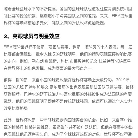
随着全球篮球水平的不断提高，各国的篮球球队也愈发注重青训系统和国
际比赛的经验积累，逐渐缩小了与美国队之间的差距。未来，FIBA篮球世
界杯的赛场将更加多元化，强队之间的对抗也将愈加激烈。
3、亮眼球员与明星效应
FIBA篮球世界杯不仅是一项团队赛事，也是一场球员的个人表演。每一届
比赛都会涌现出一批令人惊叹的篮球明星，他们的精彩表现直接影响比赛
的走向。例如，勒布朗·詹姆斯、科比·布莱恩特和凯文·杜兰特等NBA巨星
在世界杯上的出色发挥，成为赛事的最大亮点之一。
值得一提的是，来自小国的球员也能在世界杯赛场上大放异彩。2019年，
法国的尤班·巴特尔和埃文·富尔尼耶的出色表现帮助法国队闯进决赛，最终
获得银牌。巴特尔的篮下统治力与富尔尼耶的外线投射成为法国队的重要
武器，他们的表现证明了即使不是传统篮球强国，依然可以通过个人实力
改变比赛格局。
此外，世界杯也是一些年轻球员走向国际舞台的机会。比如，来自塞尔维
亚的博格丹·博格达诺维奇，虽然当时并不被广泛认识，但他在赛事中的出
色表现让他迅速崭露头角，成为了全球球迷热议的对象。世界杯不仅塑造