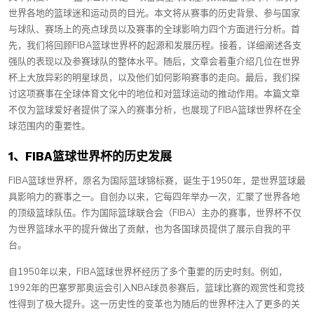
世界各地的篮球迷和运动员的目光。本文将从赛事的历史背景、参与国家
与球队、赛场上的亮点球员以及赛事的全球影响力四个方面进行分析。首
先，我们将回顾FIBA篮球世界杯的起源和发展历程。接着，详细阐述各支
强队的表现以及参赛球队的整体水平。随后，文章会着重介绍几位在世界
杯上大放异彩的明星球员，以及他们如何影响赛事的走向。最后，我们探
讨这项赛事在全球体育文化中的地位和对篮球运动的推动作用。本篇文章
不仅为篮球爱好者提供了深入的赛事分析，也展现了FIBA篮球世界杯在全
球范围内的重要性。
1、FIBA篮球世界杯的历史发展
FIBA篮球世界杯，原名为国际篮球锦标赛，诞生于1950年，是世界篮球最
具影响力的赛事之一。自创办以来，它每四年举办一次，汇聚了世界各地
的顶级篮球队伍。作为国际篮球联合会（FIBA）主办的赛事，世界杯不仅
为世界篮球水平的提升做出了贡献，也为各国球员提供了展示自我的平
台。
自1950年以来，FIBA篮球世界杯经历了多个重要的历史时刻。例如，
1992年的巴塞罗那奥运会引入NBA球员参赛后，篮球比赛的观赏性和竞技
性得到了极大提升。这一历史性的变革也为随后的世界杯注入了更多的关