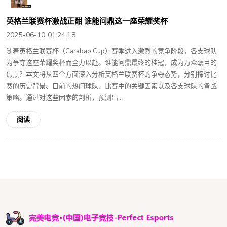
英格兰联赛杯激战正酣 谁能问鼎这一座荣耀奖杯
2025-06-10 01:24:18
随着英格兰联赛杯（Carabao Cup）赛季进入激烈的竞争阶段，各支球队
为争夺这座荣耀奖杯而全力以赴。谁能问鼎最终的桂冠，成为万众瞩目的
焦点？本文将从四个方面深入分析英格兰联赛杯的争夺态势，分别探讨比
赛的历史背景、目前的热门球队、比赛中的关键因素以及各支球队的备战
策略。通过对这些因素的剖析，预测出...
阅读