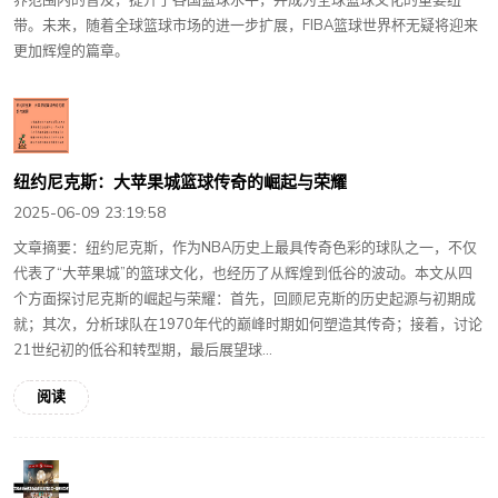
带。未来，随着全球篮球市场的进一步扩展，FIBA篮球世界杯无疑将迎来
更加辉煌的篇章。
纽约尼克斯：大苹果城篮球传奇的崛起与荣耀
2025-06-09 23:19:58
文章摘要：纽约尼克斯，作为NBA历史上最具传奇色彩的球队之一，不仅
代表了“大苹果城”的篮球文化，也经历了从辉煌到低谷的波动。本文从四
个方面探讨尼克斯的崛起与荣耀：首先，回顾尼克斯的历史起源与初期成
就；其次，分析球队在1970年代的巅峰时期如何塑造其传奇；接着，讨论
21世纪初的低谷和转型期，最后展望球...
阅读