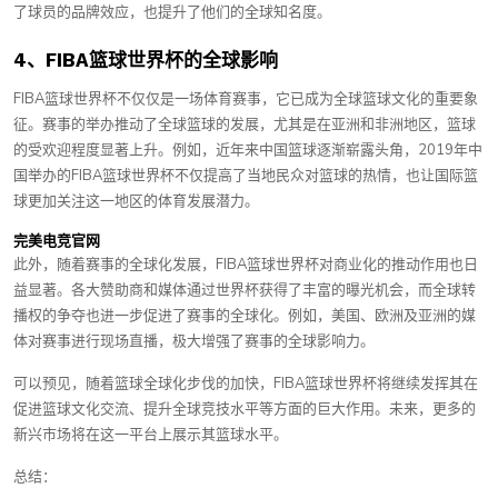
了球员的品牌效应，也提升了他们的全球知名度。
4、FIBA篮球世界杯的全球影响
FIBA篮球世界杯不仅仅是一场体育赛事，它已成为全球篮球文化的重要象
征。赛事的举办推动了全球篮球的发展，尤其是在亚洲和非洲地区，篮球
的受欢迎程度显著上升。例如，近年来中国篮球逐渐崭露头角，2019年中
国举办的FIBA篮球世界杯不仅提高了当地民众对篮球的热情，也让国际篮
球更加关注这一地区的体育发展潜力。
完美电竞官网
此外，随着赛事的全球化发展，FIBA篮球世界杯对商业化的推动作用也日
益显著。各大赞助商和媒体通过世界杯获得了丰富的曝光机会，而全球转
播权的争夺也进一步促进了赛事的全球化。例如，美国、欧洲及亚洲的媒
体对赛事进行现场直播，极大增强了赛事的全球影响力。
可以预见，随着篮球全球化步伐的加快，FIBA篮球世界杯将继续发挥其在
促进篮球文化交流、提升全球竞技水平等方面的巨大作用。未来，更多的
新兴市场将在这一平台上展示其篮球水平。
总结：