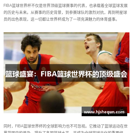
FIBA篮球世界杯不仅是世界顶级篮球赛事的代表，也承载着全球篮球发展
的历史与未来。从赛事的历史背景，到参赛球队的激烈对抗，再到明星球
员的出色表现，这一切都让世界杯成为了一项充满魅力的体育盛事。
同时，FIBA篮球世界杯的全球影响力也不可忽视。它推动了篮球运动在世
界范围内的普及，提升了各国篮球水平，并成为全球篮球文化的重要纽