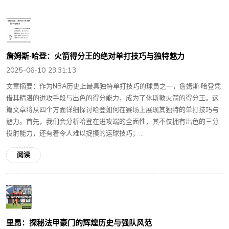
詹姆斯·哈登：火箭得分王的绝对单打技巧与独特魅力
2025-06-10 23:31:13
文章摘要：作为NBA历史上最具独特单打技巧的球员之一，詹姆斯·哈登凭
借其精湛的进攻手段与出色的得分能力，成为了休斯敦火箭的得分王。这
篇文章将从四个方面详细探讨哈登如何在赛场上展现其独特的单打技巧与
魅力。首先，我们会分析哈登在进攻端的全面性，其不仅拥有出色的三分
投射能力，还有着令人难以捉摸的运球技巧；...
阅读
里昂：探秘法甲豪门的辉煌历史与强队风范