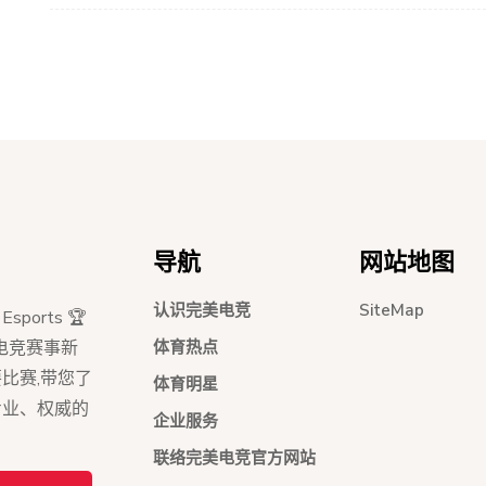
导航
网站地图
认识完美电竞
SiteMap
sports 🏆
体育热点
电竞赛事新
比赛,带您了
体育明星
专业、权威的
企业服务
联络完美电竞官方网站