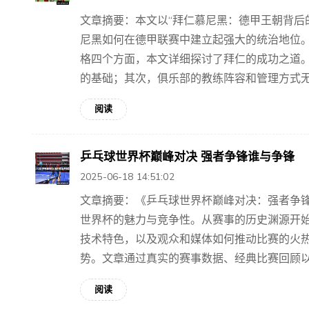
文章摘要：本文以“拜仁慕尼黑：德甲王朝背后
尼黑如何在德甲联赛中建立起强大的统治地位
格四个方面，本文详细探讨了拜仁的成功之道
的基础；其次，俱乐部的教练阵容和管理方式无疑
阅读
乒乓球世界杯巅峰对决 强者争锋谁与争锋
2025-06-18 14:51:02
文章摘要：《乒乓球世界杯巅峰对决：强者争
世界杯的魅力与竞争性。从赛事的历史渊源开
技术特色，以及观众和媒体如何推动比赛的火
势。文章通过真实的赛事数据、经典比赛回顾以及
阅读