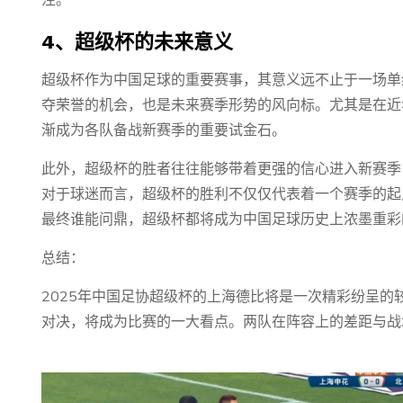
注。
4、超级杯的未来意义
超级杯作为中国足球的重要赛事，其意义远不止于一场单
夺荣誉的机会，也是未来赛季形势的风向标。尤其是在近
渐成为各队备战新赛季的重要试金石。
此外，超级杯的胜者往往能够带着更强的信心进入新赛季
对于球迷而言，超级杯的胜利不仅仅代表着一个赛季的起
最终谁能问鼎，超级杯都将成为中国足球历史上浓墨重彩
总结：
2025年中国足协超级杯的上海德比将是一次精彩纷呈
对决，将成为比赛的一大看点。两队在阵容上的差距与战