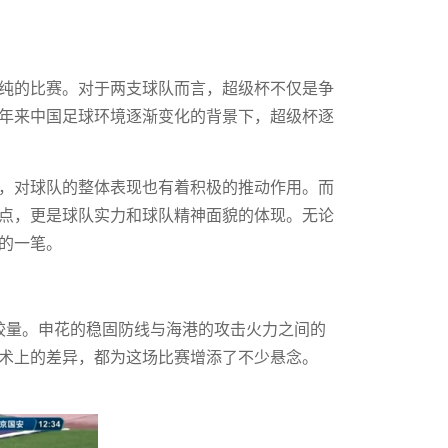
纯的比赛。对于两支球队而言，超级杯不仅是争
年来中国足球环境逐渐变化的背景下，超级杯逐
，对球队的整体表现也有着积极的推动作用。而
点，更是球队实力和球队精神面貌的体现。无论
的一笔。
的较量。申花的稳固防线与海港的攻击火力之间的
术上的差异，都为这场比赛增添了不少悬念。