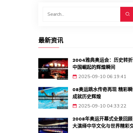
最新资讯
2004雅典奥运会：历史转
中国崛起的辉煌瞬间
2025-09-10 06:19:41
08奥运跳水传奇再现 精彩瞬
成就历史辉煌
2025-09-10 04:33:22
2008年奥运开幕式全景回顾
大演绎中华文化与世界精彩