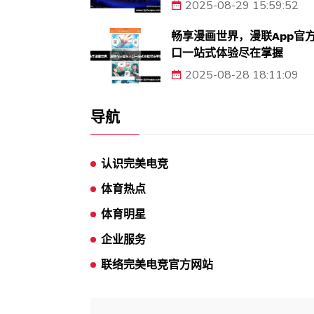
2025-08-29 15:59:52
畅享漫画世界，漫联App官
口一站式体验尽在掌握
2025-08-28 18:11:09
导航
认识完美电竞
体育热点
体育明星
企业服务
联络完美电竞官方网站