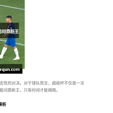
志性的对决。对于球队而言，超级杯不仅是一次
能问鼎新王，只有时间才能揭晓。
解析