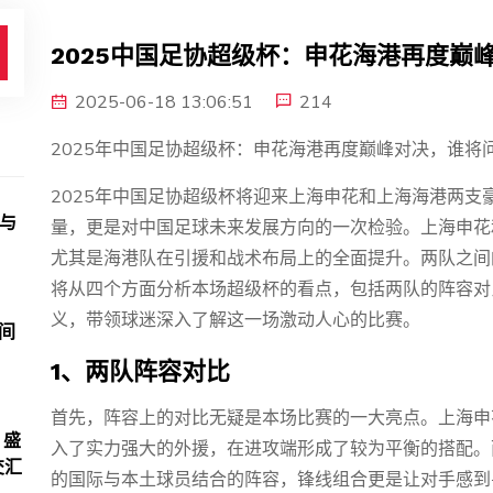
2025中国足协超级杯：申花海港再度巅
2025-06-18 13:06:51
214
2025年中国足协超级杯：申花海港再度巅峰对决，谁将
2025年中国足协超级杯将迎来上海申花和上海海港两
折与
量，更是对中国足球未来发展方向的一次检验。上海申花
尤其是海港队在引援和战术布局上的全面提升。两队之间
将从四个方面分析本场超级杯的看点，包括两队的阵容对
义，带领球迷深入了解这一场激动人心的比赛。
间
1、两队阵容对比
首先，阵容上的对比无疑是本场比赛的一大亮点。上海申
 盛
入了实力强大的外援，在进攻端形成了较为平衡的搭配。
交汇
的国际与本土球员结合的阵容，锋线组合更是让对手感到