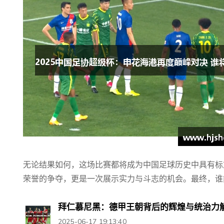
无论结果如何，这场比赛都将成为中国足球历史中具有标
荣誉的争夺，更是一次展示实力与斗志的机会。最终，谁
拜仁慕尼黑：德甲王朝背后的辉煌与统治力
2025-06-17 19:13:40