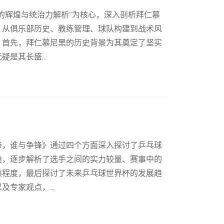
的辉煌与统治力解析”为核心，深入剖析拜仁慕
。从俱乐部历史、教练管理、球队构建到战术风
。首先，拜仁慕尼黑的历史背景为其奠定了坚实
是其长盛...
锋，谁与争锋》通过四个方面深入探讨了乒乓球
始，逐步解析了选手之间的实力较量、赛事中的
热程度，最后探讨了未来乒乓球世界杯的发展趋
专家观点，...