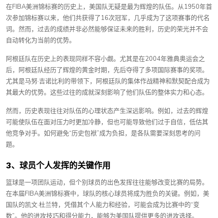
在FIBA美洲锦标赛的历史上，美国队无疑是最为辉煌的队伍。从1950年首
次参加锦标赛以来，他们共获得了16次冠军，几乎成为了这项赛事的代名
词。然而，过去的成绩并非必然能够保证未来的胜利，历史的荣光并不会
自动转化为当前的优势。
阿根廷队在历史上的表现同样不容小觑。尤其是在2004年雅典奥运会之
后，阿根廷队经历了辉煌的黄金时期，先后夺得了多项国际赛事的奖项。
尤其是马努·吉诺比利的带领下，阿根廷队的集体作战精神和默契配合成为
其最大的优势。这些过往的成就深刻影响了他们队伍的整体实力和心态。
然而，历史表现往往对队伍的心理状态产生深远影响。例如，过去的辉煌
可能使队伍在面对压力时更加冷静，但也可能导致他们过于自信，低估其
他竞争对手。如何避免“历史包袱”成为负担，是各队需要深刻思考的问
题。
3、球员个人发挥的关键作用
篮球是一项团队运动，但个别球员的出色发挥往往能够改变比赛的局势。
在本届FIBA美洲锦标赛中，球队的核心球员将成为胜负的关键。例如，美
国队的凯文·杜兰特，凭借其个人能力和经验，可能会成为比赛中的“变
数”。他的进攻技巧和得分能力，能够为美国队提供更多的进攻选择。