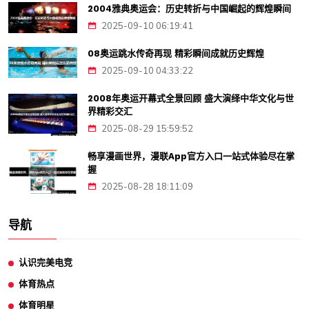
2004雅典奥运会：历史转折与中国崛起的辉煌瞬间
2025-09-10 06:19:41
08奥运跳水传奇再现 精彩瞬间成就历史辉煌
2025-09-10 04:33:22
2008年奥运开幕式全景回顾 盛大演绎中华文化与世
界精彩交汇
2025-08-29 15:59:52
畅享漫画世界，漫联App官方入口一站式体验尽在掌
握
2025-08-28 18:11:09
导航
认识完美电竞
体育热点
体育明星