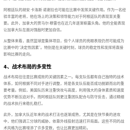
阿根廷队的胡安·卡洛斯·诺谢拉也可能在比赛中发挥关键作用。作为一名经
验丰富的老将，他在场上的决策和领导能力对于阿根廷队的表现至关重
要。此外，加拿大的贾马尔·穆雷也在近几年逐渐崭露头角。他的全能表现
让加拿大队在面对强敌时更加自信。
从整体来看，虽然篮球是集体项目，但个人球员的亮眼表现仍然可能成为
比赛中的“决定性因素”。特别是在关键时刻，球员的稳定性和发挥将直接
影响比赛的走向。
4、战术布局的多变性
战术布局往往是比赛成败的关键因素之一。每支队伍都有自己独特的战术
体系，如何根据不同对手进行调整，将是各支队伍能否成功脱颖而出的重
要考量。例如，美国队历来注重快攻与高度，利用强大的身体素质和速度
优势不断压迫对手。而阿根廷队则更注重团队配合与防守反击，通过精细
的战术执行来稳扎稳打。
此外，加拿大队近年来的战术打法也逐渐成熟，尤其是在快节奏的进攻
中，他们强调三分球的威胁，依靠外线投射迅速打开局面。这些不同的战
术风格为比赛增添了许多变数，也让比赛更加精彩。