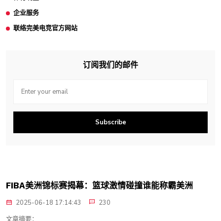
企业服务
联络完美电竞官方网站
订阅我们的邮件
Subscribe
FIBA美洲锦标赛揭幕：篮球激情碰撞谁能称霸美洲
2025-06-18 17:14:43
230
文章摘要：