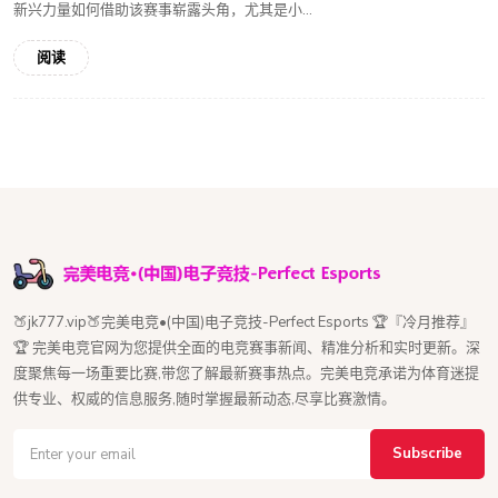
新兴力量如何借助该赛事崭露头角，尤其是小...
阅读
🍑jk777.vip🍑完美电竞•(中国)电子竞技-Perfect Esports 🏆『冷月推荐』
🏆 完美电竞官网为您提供全面的电竞赛事新闻、精准分析和实时更新。深
度聚焦每一场重要比赛,带您了解最新赛事热点。完美电竞承诺为体育迷提
供专业、权威的信息服务,随时掌握最新动态,尽享比赛激情。
Subscribe