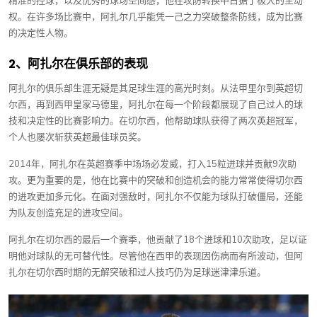
精准的控球，以及优秀的球场空间感，他在攻防转换中占据了极大的主动
权。在许多场比赛中，阿扎尔几乎能凭一己之力突破整条防线，成为比赛
的决定性人物。
2、阿扎尔在俱乐部的表现
阿扎尔的俱乐部生涯无疑是其足球生涯的高光时刻。从法甲里尔到英超切
尔西，再到西甲皇家马德里，阿扎尔在每一个阶段都展现了自己过人的球
技和决定性的比赛影响力。在切尔西，他帮助球队获得了两次英超冠军，
个人也屡次斩获英超最佳球员奖。
2014年，阿扎尔在英超赛季中场场必发威，打入15粒进球并贡献9次助
攻。更为重要的是，他在比赛中的突破和创造机会的能力常常使得切尔西
的进攻更加多元化。在面对强敌时，阿扎尔不仅能为球队打破僵局，还能
为队友创造充足的进攻空间。
阿扎尔在切尔西的最后一个赛季，他贡献了18个进球和10次助攻，足以证
明他对球队的无可替代性。尽管他在西甲的表现因伤病而有所波动，但阿
扎尔在切尔西时期的无解突破和过人技巧仍为足球迷津津乐道。