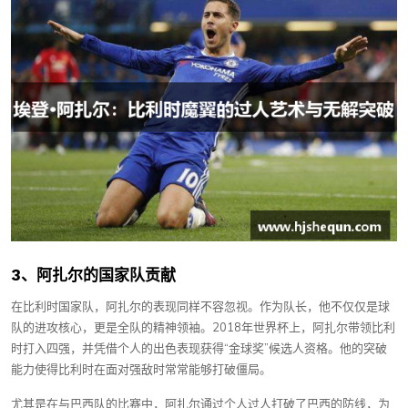
3、阿扎尔的国家队贡献
在比利时国家队，阿扎尔的表现同样不容忽视。作为队长，他不仅仅是球
队的进攻核心，更是全队的精神领袖。2018年世界杯上，阿扎尔带领比利
时打入四强，并凭借个人的出色表现获得“金球奖”候选人资格。他的突破
能力使得比利时在面对强敌时常常能够打破僵局。
尤其是在与巴西队的比赛中，阿扎尔通过个人过人打破了巴西的防线，为