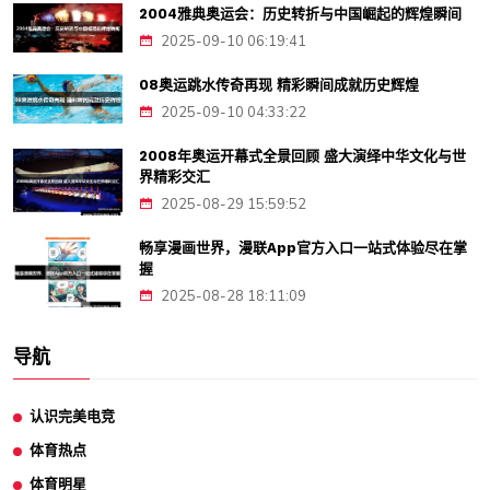
2004雅典奥运会：历史转折与中国崛起的辉煌瞬间
2025-09-10 06:19:41
08奥运跳水传奇再现 精彩瞬间成就历史辉煌
2025-09-10 04:33:22
2008年奥运开幕式全景回顾 盛大演绎中华文化与世
界精彩交汇
2025-08-29 15:59:52
畅享漫画世界，漫联App官方入口一站式体验尽在掌
握
2025-08-28 18:11:09
导航
认识完美电竞
体育热点
体育明星