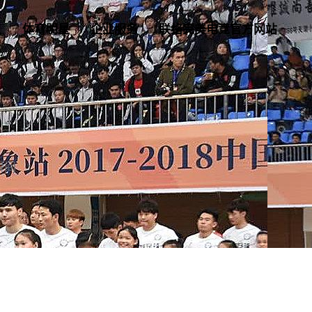
点
体育明星
企业服务
联络完美电竞官方网站
瞬间