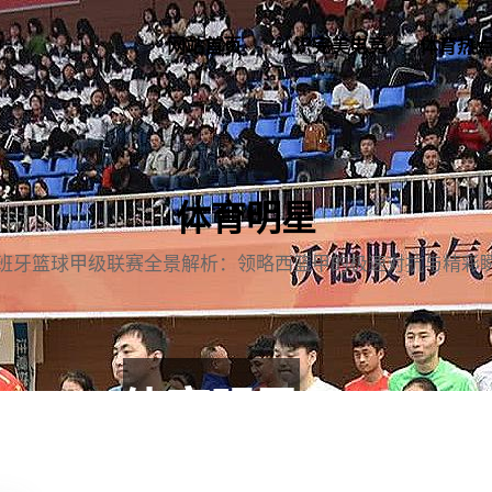
网站首页
认识完美电竞
体育热
体育明星
班牙篮球甲级联赛全景解析：领略西篮甲的极速对抗与精彩