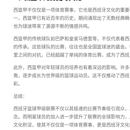
西篮甲不仅仅是一项体育赛事，它也是西班牙文化的重要
一，西篮甲已有近百年的历史，期间涌现出了无数经典瞬
也为球迷带来了源源不断的情感共鸣。
西篮甲的传统球队如巴萨和皇家马德里等，不仅代表着西
的传承。这些球队的比赛，往往也是全国篮球迷的盛会。
里之间的对抗，已经超越了单纯的体育比赛，成为了西班
此外，西篮甲对年轻球员的培养也有着深远的影响。许多
角，逐步成长为世界级的篮球运动员。这不仅推动了西班
彩。
总结：
西班牙篮球甲级联赛不仅以其极速的比赛节奏吸引观众，
念。而明星球员的加入进一步提升了联赛的全球影响力，
文化积淀，使其不仅仅是一项体育赛事，更是西班牙文化