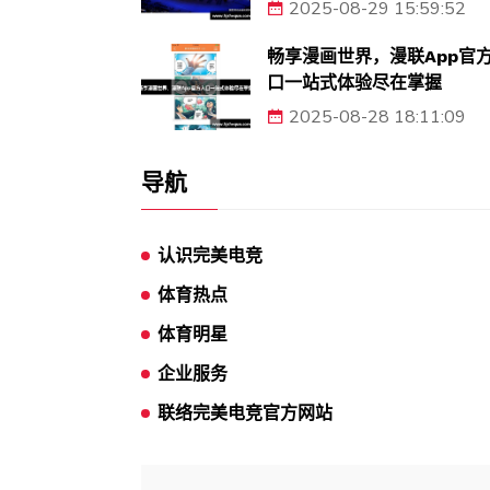
2025-08-29 15:59:52
畅享漫画世界，漫联App官
口一站式体验尽在掌握
2025-08-28 18:11:09
导航
认识完美电竞
体育热点
体育明星
企业服务
联络完美电竞官方网站