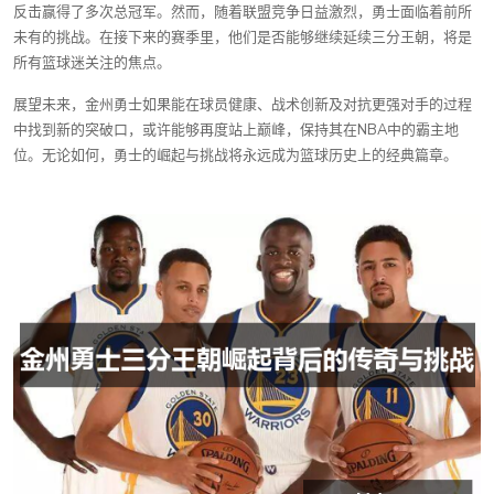
反击赢得了多次总冠军。然而，随着联盟竞争日益激烈，勇士面临着前所
未有的挑战。在接下来的赛季里，他们是否能够继续延续三分王朝，将是
所有篮球迷关注的焦点。
展望未来，金州勇士如果能在球员健康、战术创新及对抗更强对手的过程
中找到新的突破口，或许能够再度站上巅峰，保持其在NBA中的霸主地
位。无论如何，勇士的崛起与挑战将永远成为篮球历史上的经典篇章。