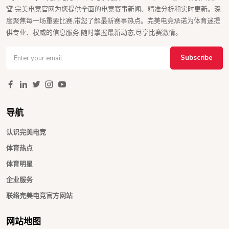
🏆 完美电竞官网为您提供全面的电竞赛事新闻、精准分析和实时更新。深
度聚焦每一场重要比赛,带您了解最新赛事热点。完美电竞承诺为体育迷提
供专业、权威的信息服务,随时掌握最新动态,尽享比赛激情。
Subscribe
导航
认识完美电竞
体育热点
体育明星
企业服务
联络完美电竞官方网站
网站地图