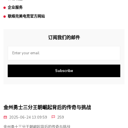
企业服务
联络完美电竞官方网站
订阅我们的邮件
Subscribe
金州勇士三分王朝崛起背后的传奇与挑战
2025-06-24 13:09:59
259
金州勇士三分王朝崛起背后的传奇与挑战