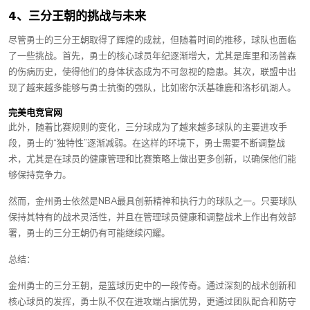
4、三分王朝的挑战与未来
尽管勇士的三分王朝取得了辉煌的成就，但随着时间的推移，球队也面临
了一些挑战。首先，勇士的核心球员年纪逐渐增大，尤其是库里和汤普森
的伤病历史，使得他们的身体状态成为不可忽视的隐患。其次，联盟中出
现了越来越多能够与勇士抗衡的强队，比如密尔沃基雄鹿和洛杉矶湖人。
完美电竞官网
此外，随着比赛规则的变化，三分球成为了越来越多球队的主要进攻手
段，勇士的“独特性”逐渐减弱。在这样的环境下，勇士需要不断调整战
术，尤其是在球员的健康管理和比赛策略上做出更多创新，以确保他们能
够保持竞争力。
然而，金州勇士依然是NBA最具创新精神和执行力的球队之一。只要球队
保持其特有的战术灵活性，并且在管理球员健康和调整战术上作出有效部
署，勇士的三分王朝仍有可能继续闪耀。
总结：
金州勇士的三分王朝，是篮球历史中的一段传奇。通过深刻的战术创新和
核心球员的发挥，勇士队不仅在进攻端占据优势，更通过团队配合和防守