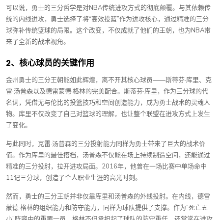
可以说，勇士的三分哲学是对NBA传统进攻方式的彻底颠覆。与其依赖传
统的内线进攻，勇士选择了将“高效投篮”作为进攻核心，通过精准的三分
球弥补传统篮球的局限。这个改变，不仅成就了他们的王朝，也为NBA带
来了全新的战术视角。
2、核心球员的关键作用
金州勇士的三分王朝能如此辉煌，离不开其核心球员——斯蒂芬·库里、克
雷·汤普森以及德雷蒙德·格林的完美配合。斯蒂芬·库里，作为三分球的代
名词，凭借无与伦比的投篮技巧和空间创造能力，成为勇士战术的灵魂人
物。库里不仅改变了自己对篮球的理解，也让整个联盟在进攻方式上发生
了变化。
与此同时，克雷·汤普森的三分投射能力同样为勇士带来了巨大的战术价
值。作为库里的最佳搭档，汤普森不仅能在场上持续制造空间，还能通过
精准的三分投射，拉开进攻局面。2016年，他曾在一场比赛中单场命中
11记三分球，创造了个人职业生涯的高光时刻。
然而，勇士的三分王朝并非仅靠库里和汤普森的外线投射。在内线，德雷
蒙德·格林的组织能力和防守能力，同样为球队提供了支撑。作为“死亡五
小”阵容中的重要一员，格林不但承担起了球队的防守重任，还常常在进攻