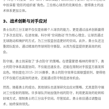
中扮演着“隐形的组织者”角色。三位核心球员的完美结合，使得勇士的战
术体系更加立体。
3、战术创新与对手应对
勇士队的三分王朝不仅仅是依赖个人球员的能力，更是通过战术创新赢得
了多次总冠军。在进攻端，科尔将“空间跑动”作为核心理念，让球员通过
无球跑动和掩护的方式，为三分投篮创造更好的空间。此外，勇士队还注
重团队配合，通过精准的传球将防守撕裂，从而为投篮提供更高效的机
会。
防守端，勇士则采取了“多点防守”的策略。在德雷蒙德·格林的带领下，勇
士的防守体系高度协同，不仅能迅速反击，还能在限制对手投篮方面发挥
出色。特别是在2015-2016赛季，勇士的防守效率位居联盟前列，使得他
们不仅能打出高效的进攻，还能通过防守制造进攻机会。
然而，随着勇士的成功，其他球队也逐渐研究出应对策略，尤其是防守端
对三分投射的限制。许多球队开始加强外线的防守，利用更高效的轮转和
封堵方式，限制勇士的三分出手空间。尽管如此，勇士依旧通过调整战
术，始终保持领先。