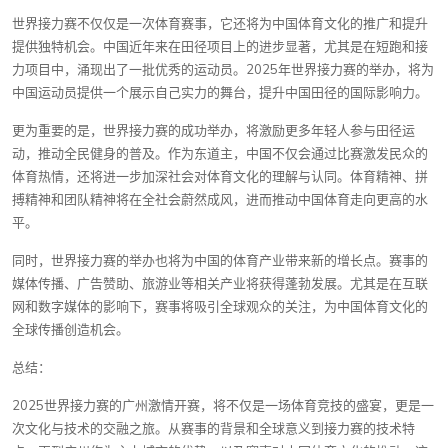
世界接力赛不仅仅是一次体育赛事，它还将为中国体育文化的推广和提升
提供独特机会。中国近年来在田径项目上的进步显著，尤其是在短跑和接
力项目中，涌现出了一批优秀的运动员。2025年世界接力赛的举办，将为
中国运动员提供一个展示自己实力的舞台，提升中国田径的国际影响力。
更为重要的是，世界接力赛的成功举办，将激励更多年轻人参与田径运
动，推动全民健身的普及。作为东道主，中国不仅会通过比赛激发民众的
体育热情，还将进一步加深社会对体育文化的理解与认同。体育精神、拼
搏精神和团队精神将在全社会蔚然成风，进而推动中国体育走向更高的水
平。
同时，世界接力赛的举办也将为中国的体育产业带来新的增长点。赛事的
媒体传播、广告赞助、旅游业等相关产业将获得蓬勃发展。尤其是在互联
网和数字媒体的影响下，赛事将吸引全球观众的关注，为中国体育文化的
全球传播创造机会。
总结：
2025世界接力赛的广州激情开赛，将不仅是一场体育竞技的盛宴，更是一
次文化与技术的交融之旅。从赛事的背景和全球意义到接力赛的技术特