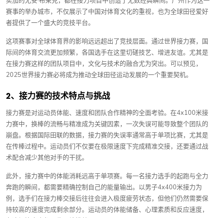
买加的尤安·布莱克，都在接力项目中创造了无数经典瞬间。广州作为这一
赛事的举办城市，不仅展示了中国对体育文化的重视，也为全球田径爱好
者提供了一个盛大的竞技平台。
这项赛事对全球体育界的影响远远超出了竞技层面。通过世界接力赛，国
际间的体育交流更加频繁，各国选手在这里切磋技艺、增进友谊。尤其是
在接力赛这样的团队项目中，文化与技术的融合尤为突出。可以预见，
2025世界接力赛必将成为推动全球田径运动发展的一个重要契机。
2、接力赛的技术特点与挑战
接力赛是对运动员体能、速度和团队合作精神的全面考验。在4x100米接
力赛中，换棒的流畅与精准成为关键因素，一次失误可能导致整个团队的
崩盘。根据国际田联的数据，接力赛的失误率通常高于单项比赛，尤其是
在传棒过程中。运动员们不仅要在极限速度下完成精准交接，还要通过战
术配合减少其他对手的干扰。
此外，接力赛中的体能消耗远高于单项赛。每一名接力选手的起跑与全力
奔跑的瞬间，都需要精确控制自己的能量输出。以男子4x400米接力为
例，选手们在接力棒交接后往往会进入极度疲劳状态，但他们仍然需要保
持较高的速度完成剩余部分。运动员的体能储备、心理素质和反应速度，