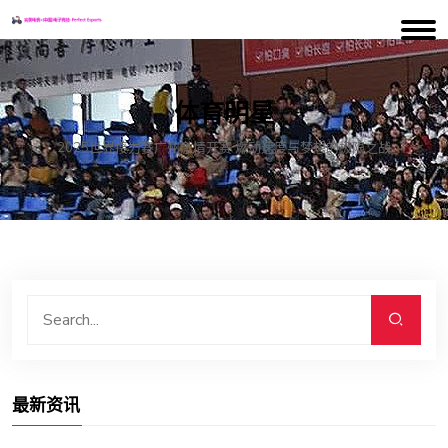
体育明星
2025世界接力赛广州激情开赛 燃动速度与梦想的极限之战
最新资讯