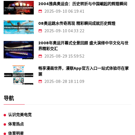
2004雅典奥运会：历史转折与中国崛起的辉煌瞬间
2025-09-10 06:19:41
08奥运跳水传奇再现 精彩瞬间成就历史辉煌
2025-09-10 04:33:22
2008年奥运开幕式全景回顾 盛大演绎中华文化与世
界精彩交汇
2025-08-29 15:59:52
畅享漫画世界，漫联App官方入口一站式体验尽在掌
握
2025-08-28 18:11:09
导航
认识完美电竞
体育热点
体育明星