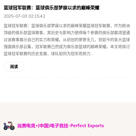
篮球冠军联赛：篮球俱乐部梦寐以求的巅峰荣耀
2025-07-03 02:15:42
篮球冠军联赛：篮球俱乐部梦寐以求的巅峰荣耀篮球冠军联赛，作为欧洲
顶级的俱乐部篮球赛事，其历史与影响力使得每个参赛的俱乐部都渴望通
过该赛事展示自己的实力和荣耀。从初创的寥寥无几，到如今的各大篮球
强国俱乐部云集，冠军联赛已然成为俱乐部篮球的巅峰荣耀。本文将探讨
篮球冠军联赛的历史发展，球队如何为冠军而努力...
阅读