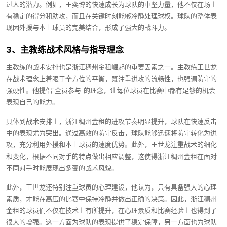
过人的潜力。例如，王奕博的快速成长为球队的中坚力量，他不仅在场上
有稳定的得分和助攻，而且在关键时刻能够冷静处理球权。球队的整体表
现因外援与本土球员的完美结合，形成了强大的战斗力。
3、主教练战术风格与指导理念
主教练的战术安排也是浙江稠州金租崛起的重要因素之一。主教练王世龙
在战术理念上着眼于全方位的平衡，既注重进攻的流畅性，也强调防守的
强硬性。他提倡“全员参与”的理念，让每位球员在比赛中都有足够的机会
表现自己的能力。
具体到战术安排上，浙江稠州金租的进攻节奏明显提升，球队在快速反击
中的表现尤为突出。通过高效的防守反击，球队能够迅速将防守转化为进
攻，充分利用外援和本土球员的速度优势。此外，王世龙注重战术的细化
和变化，根据不同对手的特点做出相应调整，这使得浙江稠州金租在面对
不同对手时能展现出多变的战术风貌。
此外，王世龙还特别注重球员的心理建设，他认为，只有具备强大的心理
素质，才能在高压的比赛中保持冷静并做出正确的决策。因此，浙江稠州
金租的球员们不仅在技术上有所提升，在心理素质和比赛经验上也得到了
很大的增强。这一方面为球队的表现提供了稳定保障，另一方面也为球队