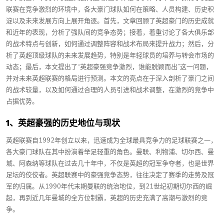
联赛在竞争激烈的环境中，各大豪门球队如何在策略、人员构建、历史积
淀以及未来发展方向上展开角逐。首先，文章回顾了英超豪门的历史成就
和近年的表现，分析了强队间的竞争态势；接着，着重讨论了各大俱乐部
的战术特点与创新，如何通过调整阵容和战术布局来提升战力；然后，分
析了英超顶级球队的未来发展趋势，特别是年轻球员的培养与转会市场的
动态；最后，本文提出了“英超豪强竞争激烈，谁能脱颖而出”这一问题，
并对未来英超联赛的格局进行预测。本文的亮点在于深入剖析了豪门之间
的战术较量，以及如何通过合理的人员引进和战术调整，在激烈的竞争中
占据优势。
1、英超豪强的历史地位与现状
英超联赛自1992年创立以来，迅速成为全球最具竞争力的足球联赛之一，
各大豪门球队在其中扮演着举足轻重的角色。曼联、利物浦、切尔西、曼
城、阿森纳等球队在过去几十年中，不仅是英超的冠军争夺者，也是世界
足坛的佼佼者。英超联赛中的豪强竞争态势，往往决定了赛季的走势及冠
军的归属。从1990年代末期曼联的统治地位，到21世纪初期切尔西的崛
起，再到近几年曼城的全方位制霸，英超的历史充满了高潮与激烈的竞
争。