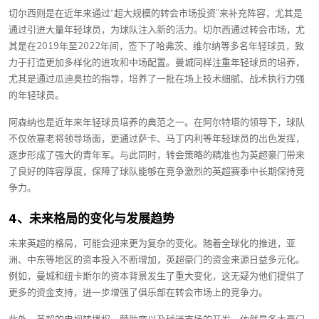
切尔西则是在近年来通过“超大规模的转会市场投资”来补充阵容，尤其是
通过引进大量年轻球员，为球队注入新的活力。切尔西通过转会市场，尤
其是在2019年至2022年间，签下了哈弗茨、维尔纳等多名年轻球员，致
力于打造更加多样化的进攻和中场配置。曼城同样注重年轻球员的培养，
尤其是通过瓜迪奥拉的指导，培养了一批在场上技术细腻、战术执行力强
的年轻球员。
阿森纳也是近年来年轻球员培养的典范之一。在阿尔特塔的领导下，球队
不仅依靠老将领导场面，更通过萨卡、马丁内利等年轻球员的出色发挥，
逐步形成了强大的青年军。与此同时，转会策略的精准也为英超豪门带来
了良好的阵容厚度，保障了球队能够在竞争激烈的英超赛季中长期保持竞
争力。
4、未来格局的变化与发展趋势
未来英超的格局，可能会迎来更为复杂的变化。随着全球化的推进，亚
洲、中东等地区的资本投入不断增加，英超豪门的资金来源日益多元化。
例如，曼城和纽卡斯尔的资本背景发生了重大变化，这无疑为他们提供了
更多的资金支持，进一步增强了俱乐部在转会市场上的竞争力。