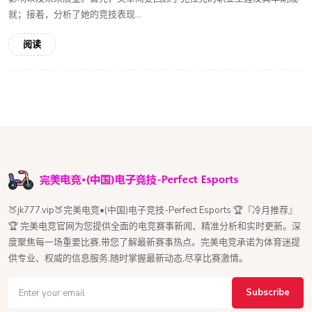
就；接着，分析了她的竞技表现...
阅读
🍑jk777.vip🍑完美电竞•(中国)电子竞技-Perfect Esports 🏆『冷月推荐』
🏆 完美电竞官网为您提供全面的电竞赛事新闻、精准分析和实时更新。深
度聚焦每一场重要比赛,带您了解最新赛事热点。完美电竞承诺为体育迷提
供专业、权威的信息服务,随时掌握最新动态,尽享比赛激情。
Subscribe