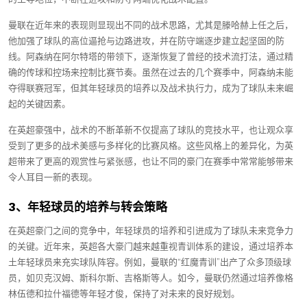
曼联在近年来的表现则显现出不同的战术思路，尤其是滕哈赫上任之后，
他加强了球队的高位逼抢与边路进攻，并在防守端逐步建立起坚固的防
线。阿森纳在阿尔特塔的带领下，逐渐恢复了曾经的技术流打法，通过精
确的传球和控场来控制比赛节奏。虽然在过去的几个赛季中，阿森纳未能
夺得联赛冠军，但其年轻球员的培养以及战术执行力，成为了球队未来崛
起的关键因素。
在英超豪强中，战术的不断革新不仅提高了球队的竞技水平，也让观众享
受到了更多的战术美感与多样化的比赛风格。这些风格上的差异化，为英
超带来了更高的观赏性与紧张感，也让不同的豪门在赛季中常常能够带来
令人耳目一新的表现。
3、年轻球员的培养与转会策略
在英超豪门之间的竞争中，年轻球员的培养和引进成为了球队未来竞争力
的关键。近年来，英超各大豪门越来越重视青训体系的建设，通过培养本
土年轻球员来充实球队阵容。例如，曼联的“红魔青训”出产了众多顶级球
员，如贝克汉姆、斯科尔斯、吉格斯等人。如今，曼联仍然通过培养像格
林伍德和拉什福德等年轻才俊，保持了对未来的良好规划。