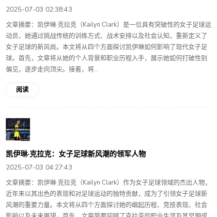
2025-07-03 02:38:43
文章摘要：凯伊琳·克拉克（Kailyn Clark）是一位具有突破性的女子足球运
动员，她通过挑战传统的训练方式、战术安排以及社会认知，重新定义了
女子足球的新风尚。本文将从四个方面探讨凯伊琳如何影响了现代女子足
球。首先，文章将从她的个人背景和职业历程入手，展示她如何打破性别
偏见，逐步走向顶尖。接着，将...
阅读
凯伊琳·克拉克：女子足球新风潮的领军人物
2025-07-03 04:27:43
文章摘要：凯伊琳·克拉克（Kailyn Clark）作为女子足球领域的杰出人物，
近年来以其出色的表现和对足球运动的独特贡献，成为了引领女子足球新
风潮的重要力量。本文将从四个方面探讨她的崛起历程、竞技表现、社会
影响以及未来展望。首先，文章简要回顾了克拉克的职业生涯及其早期成