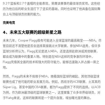
9.2个篮板和2.7个盖帽的全能表现，荣膺该赛事的最佳球员奖项。这些经
历为他日后的职业生涯打下了坚实的基础，同时也证明了他具备在国际舞
台上与顶级球员抗衡的能力。
完美电竞
4、未来五大联赛的超级新星之路
未来几年，Cooper Flagg极有可能进入全球篮球的最高殿堂——NBA。尽
管目前还不清楚他是否会选择直接跳过大学联赛，参加NBA选秀，但许多
篮球分析师认为，Flagg无论是进入NBA，还是选择赴欧洲或其他联赛，
都会成为联赛中的重要人物。特别是在NBA这样的竞争激烈环境中，
Flagg凭借其全面的技术和强大的防守能力，能够迅速融入并占据一席之
地。
然而，Flagg的未来不局限于NBA，随着国际篮球的崛起，其他顶级篮球
联赛也成了他可能的职业发展方向。例如，西班牙的ACB联赛、土耳其的
Süper Lig，甚至中国的CBA联赛，都为Flagg提供了不同的选择。以ACB
为例，作为欧洲最顶级的篮球联赛之一，这里聚集了众多世界级球员，对
于Flahg来说，这样的联赛将是一个提升自我，增加曝光度的舞台。