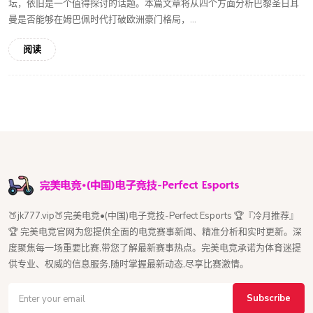
坛，依旧是一个值得探讨的话题。本篇文章将从四个方面分析巴黎圣日耳
曼是否能够在姆巴佩时代打破欧洲豪门格局，...
阅读
🍑jk777.vip🍑完美电竞•(中国)电子竞技-Perfect Esports 🏆『冷月推荐』
🏆 完美电竞官网为您提供全面的电竞赛事新闻、精准分析和实时更新。深
度聚焦每一场重要比赛,带您了解最新赛事热点。完美电竞承诺为体育迷提
供专业、权威的信息服务,随时掌握最新动态,尽享比赛激情。
Subscribe