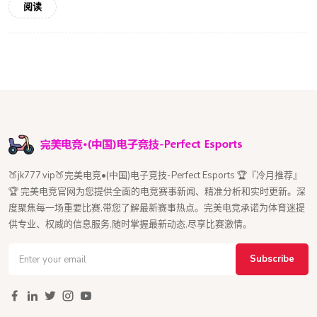
阅读
🍑jk777.vip🍑完美电竞•(中国)电子竞技-Perfect Esports 🏆『冷月推荐』
🏆 完美电竞官网为您提供全面的电竞赛事新闻、精准分析和实时更新。深
度聚焦每一场重要比赛,带您了解最新赛事热点。完美电竞承诺为体育迷提
供专业、权威的信息服务,随时掌握最新动态,尽享比赛激情。
Subscribe