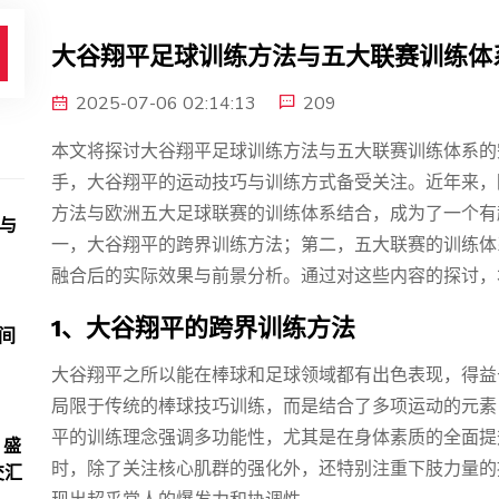
大谷翔平足球训练方法与五大联赛训练体
2025-07-06 02:14:13
209
本文将探讨大谷翔平足球训练方法与五大联赛训练体系的
手，大谷翔平的运动技巧与训练方式备受关注。近年来，
方法与欧洲五大足球联赛的训练体系结合，成为了一个有
折与
一，大谷翔平的跨界训练方法；第二，五大联赛的训练体
融合后的实际效果与前景分析。通过对这些内容的探讨，
1、大谷翔平的跨界训练方法
间
大谷翔平之所以能在棒球和足球领域都有出色表现，得益
局限于传统的棒球技巧训练，而是结合了多项运动的元素
平的训练理念强调多功能性，尤其是在身体素质的全面提
 盛
时，除了关注核心肌群的强化外，还特别注重下肢力量的
交汇