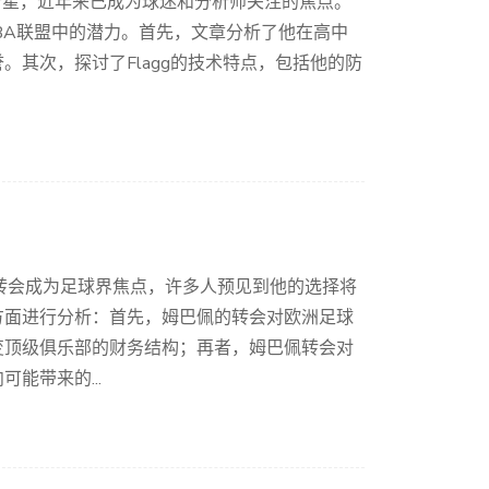
球界的新星，近年来已成为球迷和分析师关注的焦点。
NBA联盟中的潜力。首先，文章分析了他在高中
其次，探讨了Flagg的技术特点，包括他的防
转会成为足球界焦点，许多人预见到他的选择将
方面进行分析：首先，姆巴佩的转会对欧洲足球
变顶级俱乐部的财务结构；再者，姆巴佩转会对
能带来的...