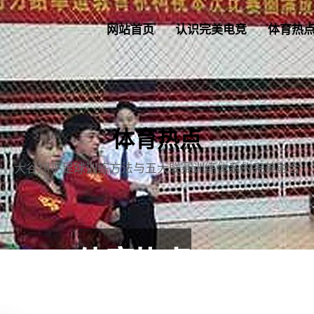
网站首页
认识完美电竞
体育热
体育热点
大谷翔平足球训练方法与五大联赛训练体系的完美融合