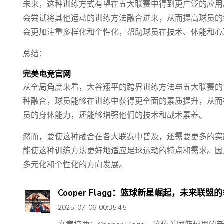
未来，这种训练方式有望在五大联赛中得到更广泛的应用
会尝试将其他运动的训练方法融合进来，从而提高球员的
会更加注重多样化和个性化，帮助球员在技术、体能和心
总结：
完美电竞官网
从全局角度来看，大谷翔平的跨界训练方法与五大联赛的
种融合，球员能够在训练中获得更全面的素质提升，从而
员的身体能力，还能够增强他们的技术和战术素养。
然而，要使这种融合在各大联赛中普及，还需要更多的实
能使这种训练方法更好地适应足球运动的特点和需求。因
多元化和个性化的方向发展。
Cooper Flagg：篮球新星崛起，未来联盟
2025-07-06 00:35:45