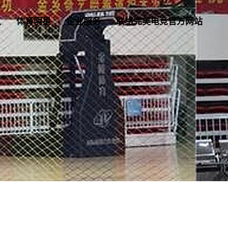
点
体育明星
企业服务
联络完美电竞官方网站