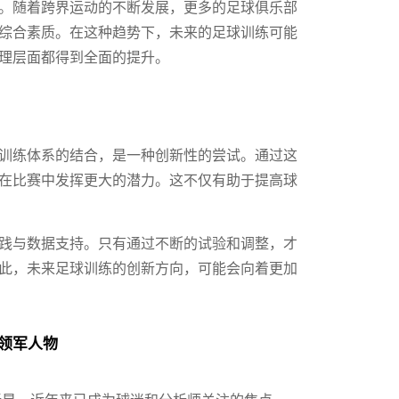
。随着跨界运动的不断发展，更多的足球俱乐部
综合素质。在这种趋势下，未来的足球训练可能
理层面都得到全面的提升。
训练体系的结合，是一种创新性的尝试。通过这
在比赛中发挥更大的潜力。这不仅有助于提高球
践与数据支持。只有通过不断的试验和调整，才
此，未来足球训练的创新方向，可能会向着更加
的领军人物