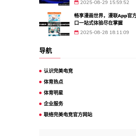
2025-08-29 15:59:52
畅享漫画世界，漫联App官
口一站式体验尽在掌握
2025-08-28 18:11:09
导航
认识完美电竞
体育热点
体育明星
企业服务
联络完美电竞官方网站