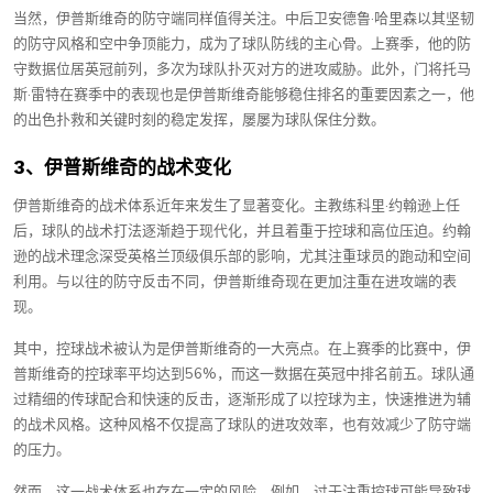
当然，伊普斯维奇的防守端同样值得关注。中后卫安德鲁·哈里森以其坚韧
的防守风格和空中争顶能力，成为了球队防线的主心骨。上赛季，他的防
守数据位居英冠前列，多次为球队扑灭对方的进攻威胁。此外，门将托马
斯·雷特在赛季中的表现也是伊普斯维奇能够稳住排名的重要因素之一，他
的出色扑救和关键时刻的稳定发挥，屡屡为球队保住分数。
3、伊普斯维奇的战术变化
伊普斯维奇的战术体系近年来发生了显著变化。主教练科里·约翰逊上任
后，球队的战术打法逐渐趋于现代化，并且着重于控球和高位压迫。约翰
逊的战术理念深受英格兰顶级俱乐部的影响，尤其注重球员的跑动和空间
利用。与以往的防守反击不同，伊普斯维奇现在更加注重在进攻端的表
现。
其中，控球战术被认为是伊普斯维奇的一大亮点。在上赛季的比赛中，伊
普斯维奇的控球率平均达到56%，而这一数据在英冠中排名前五。球队通
过精细的传球配合和快速的反击，逐渐形成了以控球为主，快速推进为辅
的战术风格。这种风格不仅提高了球队的进攻效率，也有效减少了防守端
的压力。
然而，这一战术体系也存在一定的风险。例如，过于注重控球可能导致球