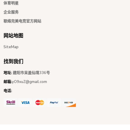
体育明星
企业服务
联络完美电竞官方网站
网站地图
SiteMap
找到我们
地址:
建阳市呆盖仙境336号
邮箱:
yO9xuZ@gmail.com
电话: