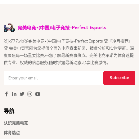
🍑jk777.vip🍑完美电竞•(中国)电子竞技-Perfect Esports 🏆『冷月推荐』
🏆 完美电竞官网为您提供全面的电竞赛事新闻、精准分析和实时更新。深
度聚焦每一场重要比赛,带您了解最新赛事热点。完美电竞承诺为体育迷提
供专业、权威的信息服务,随时掌握最新动态,尽享比赛激情。
Subscribe
导航
认识完美电竞
体育热点