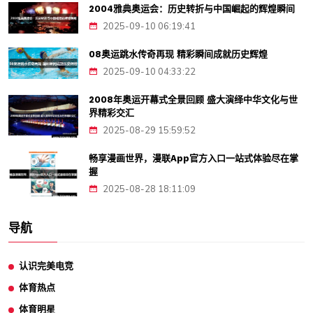
2004雅典奥运会：历史转折与中国崛起的辉煌瞬间
2025-09-10 06:19:41
08奥运跳水传奇再现 精彩瞬间成就历史辉煌
2025-09-10 04:33:22
2008年奥运开幕式全景回顾 盛大演绎中华文化与世
界精彩交汇
2025-08-29 15:59:52
畅享漫画世界，漫联App官方入口一站式体验尽在掌
握
2025-08-28 18:11:09
导航
认识完美电竞
体育热点
体育明星