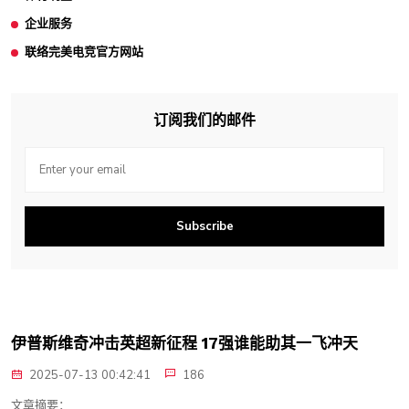
企业服务
联络完美电竞官方网站
订阅我们的邮件
Subscribe
伊普斯维奇冲击英超新征程 17强谁能助其一飞冲天
2025-07-13 00:42:41
186
文章摘要：