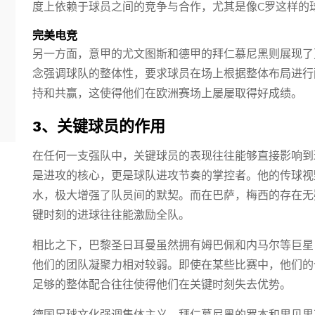
度上依赖于球员之间的竞争与合作，尤其是像C罗这样的
完美电竞
另一方面，意甲的尤文图斯和德甲的拜仁慕尼黑则展现了
念强调球队的整体性，要求球员在场上根据整体布局进行
持和共赢，这使得他们在欧洲赛场上屡屡取得好成绩。
3、关键球员的作用
在任何一支强队中，关键球员的表现往往能够直接影响到
是进攻的核心，更是球队进攻节奏的掌控者。他的传球视
水，极大增强了队员间的默契。而在巴萨，梅西的存在无
键时刻的进球往往能激励全队。
相比之下，巴黎圣日耳曼虽然拥有姆巴佩和内马尔等巨星
他们的团队凝聚力相对较弱。即使在某些比赛中，他们的
足够的整体配合往往使得他们在关键时刻失去优势。