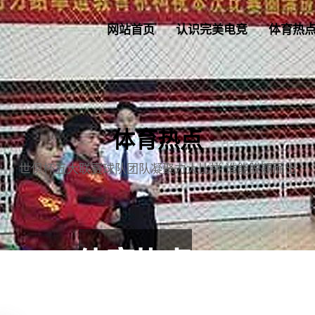
网站首页
认识完美电竞
体育热
体育热点
世俱杯五大联赛球队团队凝聚力大比拼 谁能脱颖而出