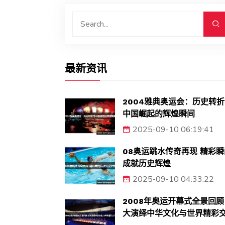
最新资讯
2004雅典奥运会：历史转
中国崛起的辉煌瞬间
2025-09-10 06:19:41
08奥运跳水传奇再现 精彩瞬
成就历史辉煌
2025-09-10 04:33:22
2008年奥运开幕式全景回顾
大演绎中华文化与世界精彩