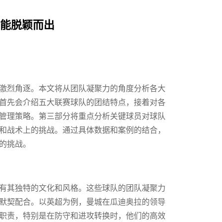
谁能脱颖而出
激烈角逐。本文将从团队凝聚力的角度分析各大
首先会介绍五大联赛球队的团结特点，接着对各
管理策略。第三部分将重点分析关键球员对球队
和战术上的挑战。通过具体数据和案例的结合，
的挑战。
有其独特的文化和风格。这些球队的团队凝聚力
默契配合。以英超为例，曼城在瓜迪奥拉的领导
职责，特别是在防守和进攻转换时，他们的高效