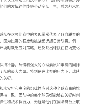
不仅仅是球场上的技术核心，他们的态度和拼搏
他们的发挥往往能够带动全队士气，成为战术执
球队在这项比赛中的表现常常代表了各自联赛的
，因为比赛的强度和挑战都远超日常联赛。例
环境时缺乏应对策略，还反映出球队在临场变化
保持冷静，凭借着强大的心理素质和丰富的国际
团队的最大力量。特别是在比赛的压力下，球队
的关键。
战术安排和高度的纪律性应对这种全球赛事的挑
保持一致，团队中的每个球员都能够在关键时刻
律性和战术执行力，无疑是他们在国际舞台上取