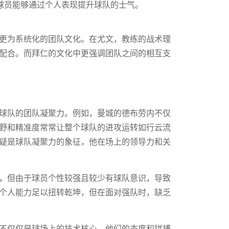
球员能够通过个人表现提升球队的士气。
更为系统化的团队文化。在尤文，教练的战术理
配合。而拜仁的文化中更强调团队之间的相互支
球队的团队凝聚力。例如，曼城的德布劳内不仅
野和精准度常常让整个球队的进攻运转如行云流
疑是球队凝聚力的象征，他在场上的领导力和关
，但由于球员个性较强且较少有球队意识，导致
个人能力足以扭转乾坤，但在面对强队时，缺乏