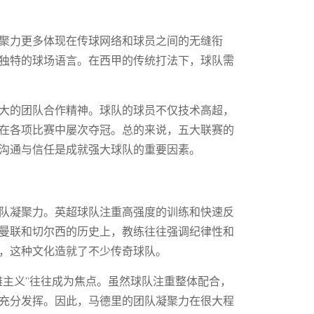
聚力更多体现在传球网络和球员之间的无缝衔
独特的球场语言。在西甲的传统打法下，球队需
大的团队合作精神。球队的球员不仅技术高超，
在各项比赛中屡次夺冠。总的来说，五大联赛的
沟通与信任是成就强大球队的重要因素。
队凝聚力。英超球队注重高强度的训练和快速反
曼联和切尔西的历史上，教练往往强调纪律性和
，这种文化造就了不少传奇球队。
雄主义”往往成为焦点。虽然球队注重整体配合，
充分发挥。因此，马德里的团队凝聚力在很大程