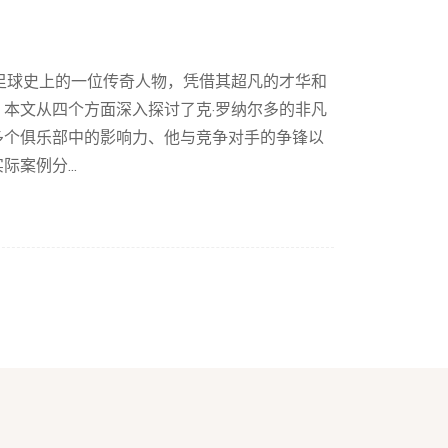
足球史上的一位传奇人物，凭借其超凡的才华和
本文从四个方面深入探讨了克·罗纳尔多的非凡
多个俱乐部中的影响力、他与竞争对手的争锋以
案例分...