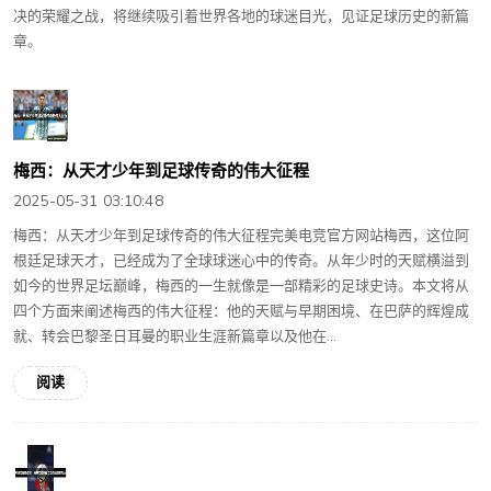
决的荣耀之战，将继续吸引着世界各地的球迷目光，见证足球历史的新篇
章。
梅西：从天才少年到足球传奇的伟大征程
2025-05-31 03:10:48
梅西：从天才少年到足球传奇的伟大征程完美电竞官方网站梅西，这位阿
根廷足球天才，已经成为了全球球迷心中的传奇。从年少时的天赋横溢到
如今的世界足坛巅峰，梅西的一生就像是一部精彩的足球史诗。本文将从
四个方面来阐述梅西的伟大征程：他的天赋与早期困境、在巴萨的辉煌成
就、转会巴黎圣日耳曼的职业生涯新篇章以及他在...
阅读