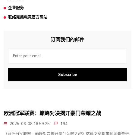
企业服务
联络完美电竞官方网站
订阅我们的邮件
Subscribe
欧洲冠军联赛：巅峰对决揭开豪门荣耀之战
2025-06-08 18:59:25
194
《欧洲冠军联赛：巅峰对决揭开豪门荣耀之战》这篇文章将带领读者走进