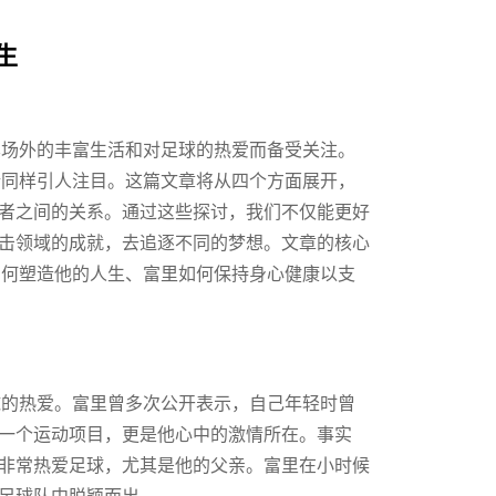
生
其场外的丰富生活和对足球的热爱而备受关注。
情同样引人注目。这篇文章将从四个方面展开，
者之间的关系。通过这些探讨，我们不仅能更好
击领域的成就，去追逐不同的梦想。文章的核心
如何塑造他的人生、富里如何保持身心健康以支
球的热爱。富里曾多次公开表示，自己年轻时曾
一个运动项目，更是他心中的激情所在。事实
非常热爱足球，尤其是他的父亲。富里在小时候