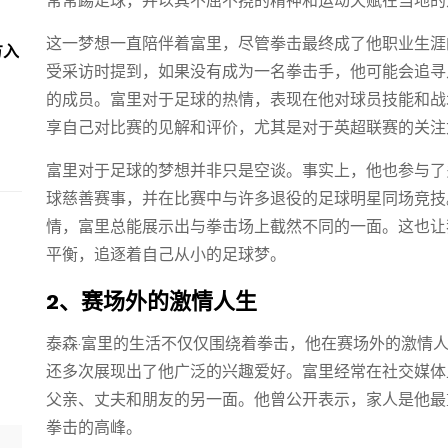
常常踢足球，并以其不屈不挠的精神和运动天赋在当地的
这一梦想一直陪伴着富里，尽管拳击最终成了他职业生涯
方入
受采访时提到，如果没有成为一名拳击手，他可能会追寻
的成员。富里对于足球的热情，表现在他对球员技能和战
享自己对比赛的见解和评价，尤其是对于英超联赛的关注
富里对于足球的梦想并非只是空谈。事实上，他也参与了
球慈善赛事，并在比赛中与许多退役的足球明星同场竞技
情，富里总能展示出与拳击场上截然不同的一面。这也让
平衡，追逐着自己从小的足球梦。
2、赛场外的激情人生
泰森·富里的生活不仅仅围绕着拳击，他在赛场外的激情
还多次展现出了他广泛的兴趣爱好。富里经常在社交媒体
父亲、丈夫和朋友的另一面。他曾公开表示，家人是他最
拳击的高峰。