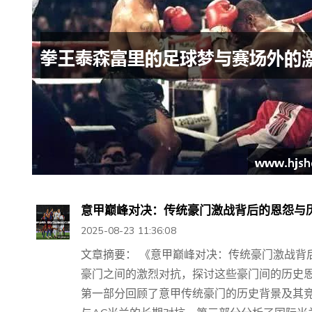
意甲巅峰对决：传统豪门激战背后的恩怨与
2025-08-23 11:36:08
文章摘要： 《意甲巅峰对决：传统豪门激战背
豪门之间的激烈对抗，探讨这些豪门间的历史
第一部分回顾了意甲传统豪门的历史背景及其