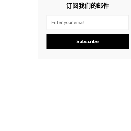
订阅我们的邮件
Subscribe