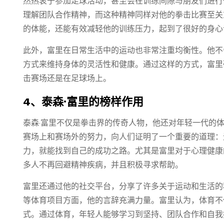
然热衷于参加足球活动，甚至会在训练间隙与朋友们进行
理解团队合作精神，而这种精神同样对他的拳击比赛至关
的体能，还能有效减轻他的训练压力，起到了很好的身心
此外，富里在日常生活中的运动也非常注重均衡性。他不
方式来维持身体的灵活性和健康。通过这样的方式，富里
击赛场还是在足球场上。
4、泰森·富里的榜样作用
泰森·富里不仅是拳击界的传奇人物，他还对年轻一代的
赛场上和赛场外的努力，向人们证明了一个重要的道理：
力，就能找到自己的成功之路。尤其是富里对于心理健康
多人不再回避精神疾病，并且积极寻求帮助。
富里还通过他的社交平台，分享了许多关于运动和生活的
等体育项目方面，他的言辞充满力量。富里认为，体育不
式。通过体育，年轻人能够学习到坚持、团队合作和自我