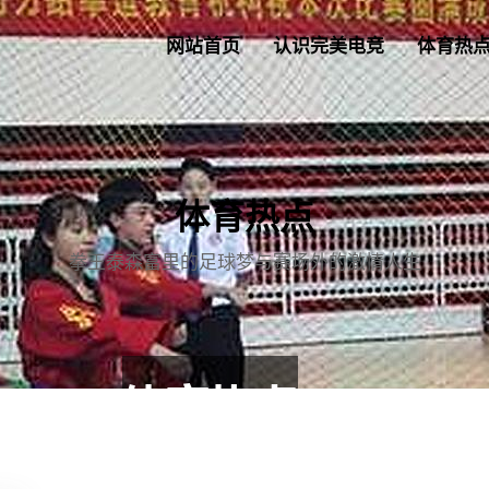
网站首页
认识完美电竞
体育热
体育热点
拳王泰森富里的足球梦与赛场外的激情人生