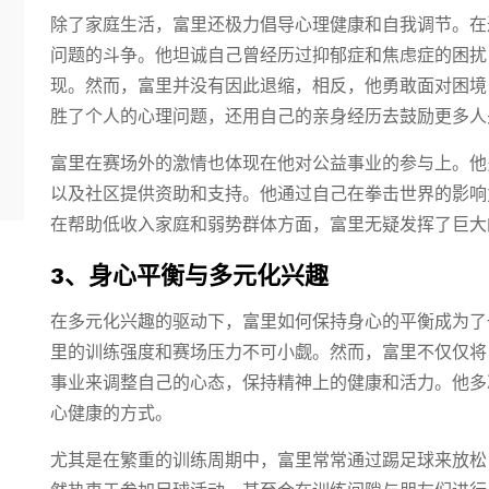
除了家庭生活，富里还极力倡导心理健康和自我调节。在
问题的斗争。他坦诚自己曾经历过抑郁症和焦虑症的困扰
现。然而，富里并没有因此退缩，相反，他勇敢面对困境
胜了个人的心理问题，还用自己的亲身经历去鼓励更多人
富里在赛场外的激情也体现在他对公益事业的参与上。他
以及社区提供资助和支持。他通过自己在拳击世界的影响
在帮助低收入家庭和弱势群体方面，富里无疑发挥了巨大
3、身心平衡与多元化兴趣
在多元化兴趣的驱动下，富里如何保持身心的平衡成为了
里的训练强度和赛场压力不可小觑。然而，富里不仅仅将
事业来调整自己的心态，保持精神上的健康和活力。他多
心健康的方式。
尤其是在繁重的训练周期中，富里常常通过踢足球来放松