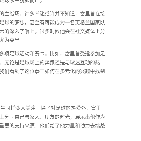
足球队中脱颖而出。
的主战场。许多拳迷或许并不知道，富里曾在接
足球的梦想，甚至有可能成为一名英格兰国家队
术的深入了解上，很多时候他会在社交媒体上分
尤为突出。
多项足球活动和赛事。比如，富里曾受邀参加足
。无论是足球场上的奔跑还是与球迷互动的热
我们看到了这位拳王如何在多元化的兴趣中找到
人生同样令人关注。除了对足球的热爱外，富里
上分享自己与家人、朋友的时光，展示出他作为
重要的支持来源，他们给了他力量和动力去挑战