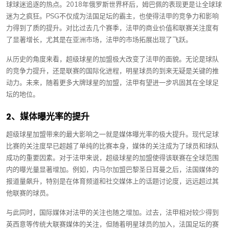
球球迷追逐的热点。2018年俄罗斯世界杯后，姆巴佩的表现更是让全球球
迷为之疯狂。PSG不仅成为法国足坛的霸主，也使得法甲的竞争力和影响
力得到了质的提升。对比过去几个赛季，法甲的商业价值和联赛关注度有
了显著增长，尤其是在亚洲市场，法甲的市场拓展出现了飞跃。
从历史的角度来看，超级球星的加盟极大改变了法甲的面貌。无论是球队
的竞争力提升，还是联赛的国际化进程，明星球员的到来无疑是关键的推
动力。未来，随着更多大牌球星的加盟，法甲有望进一步巩固其在全球足
坛的地位。
2、媒体曝光率的提升
超级球星加盟带来的最大影响之一就是媒体曝光率的极大提升。现代足球
比赛的关注度早已超越了单纯的比赛本身，媒体的关注成为了球员和球队
成功的重要因素。对于法甲来说，超级球星的加盟使得该联赛在全球范围
内的曝光量显著增加。例如，内马尔加盟巴黎圣日耳曼之后，法国媒体的
报道量飙升，特别是在体育频道和社交媒体上的话题讨论度，远远超过其
他联赛的球员。
与此同时，国际媒体对法甲的关注也随之增加。过去，法甲相对较少得到
英西意等传统大联赛媒体的关注，但随着明星球员的加入，法国足坛的赛