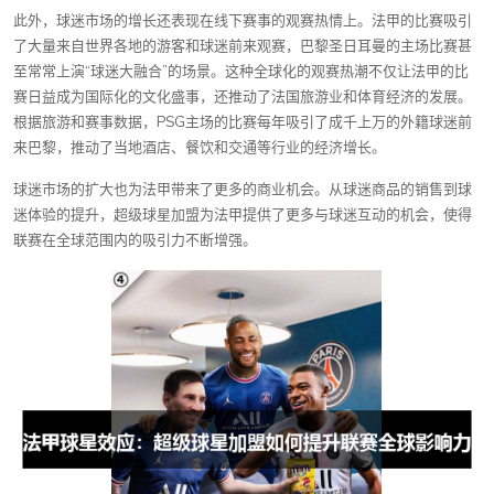
此外，球迷市场的增长还表现在线下赛事的观赛热情上。法甲的比赛吸引
了大量来自世界各地的游客和球迷前来观赛，巴黎圣日耳曼的主场比赛甚
至常常上演“球迷大融合”的场景。这种全球化的观赛热潮不仅让法甲的比
赛日益成为国际化的文化盛事，还推动了法国旅游业和体育经济的发展。
根据旅游和赛事数据，PSG主场的比赛每年吸引了成千上万的外籍球迷前
来巴黎，推动了当地酒店、餐饮和交通等行业的经济增长。
球迷市场的扩大也为法甲带来了更多的商业机会。从球迷商品的销售到球
迷体验的提升，超级球星加盟为法甲提供了更多与球迷互动的机会，使得
联赛在全球范围内的吸引力不断增强。