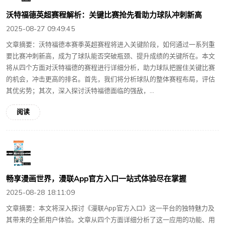
沃特福德英超赛程解析：关键比赛抢先看助力球队冲刺新高
2025-08-27 09:49:45
文章摘要：沃特福德本赛季英超赛程将进入关键阶段，如何通过一系列重
要比赛冲刺新高，成为了球队能否突破瓶颈、提升成绩的关键所在。本文
将从四个方面对沃特福德的赛程进行详细分析，助力球队把握住关键比赛
的机会，冲击更高的排名。首先，我们将分析球队的整体赛程布局，评估
其优劣势；其次，深入探讨沃特福德面临的强敌，...
阅读
畅享漫画世界，漫联App官方入口一站式体验尽在掌握
2025-08-28 18:11:09
文章摘要：本文将深入探讨《漫联App官方入口》这一平台的独特魅力及
其带来的全新用户体验。文章从四个方面详细分析了这一应用的功能、用