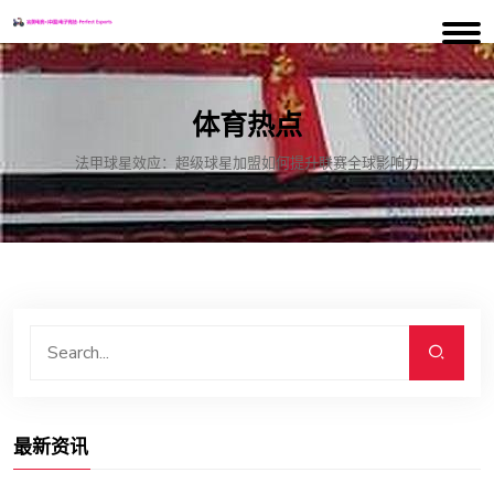
体育热点
法甲球星效应：超级球星加盟如何提升联赛全球影响力
最新资讯