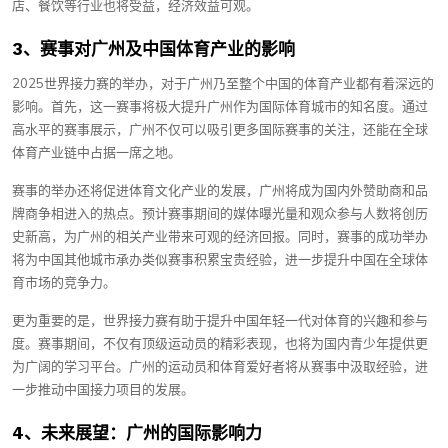
店、餐饮等行业也将受益，经济效益可观。
3、赛事对广州及中国体育产业的影响
2025世界接力赛的举办，对于广州乃至整个中国的体育产业都有着深远的
影响。首先，这一赛事将极大提升广州作为国际体育城市的知名度。通过
高水平的赛事展示，广州不仅可以吸引更多国际赛事的关注，还能在全球
体育产业链中占据一席之地。
赛事的举办还将促进体育文化产业的发展，广州将成为国内外赞助商和品
牌商争相进入的热点。预计赛事期间的媒体曝光量和观众参与人数将创历
史新高，为广州的相关产业带来可观的经济回报。同时，赛事的成功举办
将为中国其他城市承办类似赛事积累宝贵经验，进一步提升中国在全球体
育市场的竞争力。
更为重要的是，世界接力赛有助于提升中国年轻一代对体育的兴趣和参与
度。赛事期间，不仅有顶级运动员的精彩表现，也将为国内青少年提供更
为广阔的学习平台。广州的运动员和体育爱好者将从赛事中汲取经验，进
一步推动中国接力项目的发展。
4、未来展望：广州的国际影响力