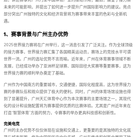
未来的可能影响，并提出了如何进一步提升广州国际影响力的建议。亮点
部分突出广州独特的文化和经济背景将为赛事带来丰富的色彩与全新机
遇。
1、赛事背景与广州主办优势
2025世界接力赛将在广州举行，这一消息引发了广泛关注。作为全球顶级
的接力赛事，世界接力赛汇集了各国精英运动员，赛场上的竞技水平可谓
世界一流。广州的选址优势不言而喻。近年来，广州在体育赛事领域不断
发展，已经成功举办了亚洲杯足球赛、国际田径大奖赛等重要赛事，这为
世界接力赛的顺利举办奠定了基础。
广州作为中国南方的重要城市，交通便捷，国际化程度高，这为世界接力
赛的参赛队伍和观众提供了极大的便利。同时，广州的体育场馆设施也得
到了显著提升，广州天汇体育中心作为本次赛事的主要场馆之一，其现代
化的设计和设施配置将为赛事提供优质的比赛体验。尤其是广州近年来在
打造“智慧体育”方面的努力，令赛事的举办更具科技感和创新性。
完美电竞
广州的主办优势不仅仅体现在设施和交通上，更重要的是其独特的文化底