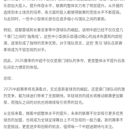
乐部加大投入，提升阵容水平，联赛的整体实力有了明显提升。从外援的
选择到本土球员的培养，各方面的投入都使得联赛的竞技水平不断提高。
与此同时，一些中小型俱乐部也在逐步缩小与强队之间的差距。
例如，成都蓉城和长春亚泰等中游球队的崛起，说明中超已经不仅仅是几
个豪门之间的“独角戏”。这些中小型俱乐部通过精心的战术布置和内部挖
潜，逐渐形成了独特的竞争优势。对于强队而言，这些“黑马”球队在新赛
季将成为不容忽视的对手。
因此，2025赛季的中超不仅仅是豪门球队的争夺，更是整体水平提升后各
队间实力博弈的体现。
总结：
2025中超赛季将充满看点，无论是新星球员的崛起，还是豪门球队间的激
烈竞争，都为球迷们带来了无限期待。年轻球员的成长将推动联赛更加繁
荣，而强队之间的对抗也将继续吸引世界的目光。
从全局来看，随着中超整体水平的提升，未来的联赛不仅会吸引更多优秀
球员的加盟，也将成为全球足球舞台上不可忽视的一股力量。新的赛季不
仅是挑战，更是进步和创新的机会，值得每一个中超迷期待与关注。