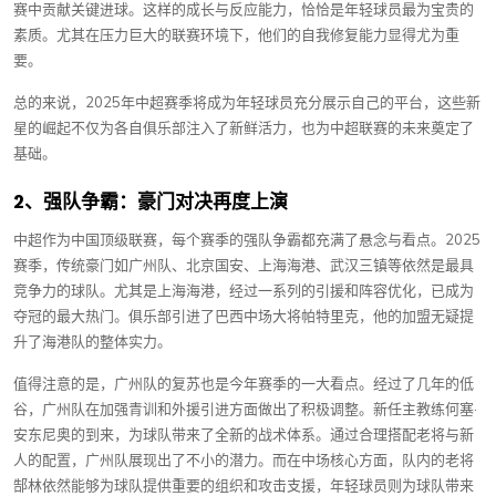
赛中贡献关键进球。这样的成长与反应能力，恰恰是年轻球员最为宝贵的
素质。尤其在压力巨大的联赛环境下，他们的自我修复能力显得尤为重
要。
总的来说，2025年中超赛季将成为年轻球员充分展示自己的平台，这些新
星的崛起不仅为各自俱乐部注入了新鲜活力，也为中超联赛的未来奠定了
基础。
2、强队争霸：豪门对决再度上演
中超作为中国顶级联赛，每个赛季的强队争霸都充满了悬念与看点。2025
赛季，传统豪门如广州队、北京国安、上海海港、武汉三镇等依然是最具
竞争力的球队。尤其是上海海港，经过一系列的引援和阵容优化，已成为
夺冠的最大热门。俱乐部引进了巴西中场大将帕特里克，他的加盟无疑提
升了海港队的整体实力。
值得注意的是，广州队的复苏也是今年赛季的一大看点。经过了几年的低
谷，广州队在加强青训和外援引进方面做出了积极调整。新任主教练何塞·
安东尼奥的到来，为球队带来了全新的战术体系。通过合理搭配老将与新
人的配置，广州队展现出了不小的潜力。而在中场核心方面，队内的老将
郜林依然能够为球队提供重要的组织和攻击支援，年轻球员则为球队带来