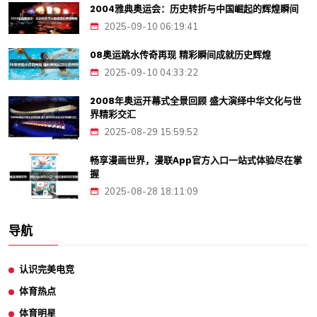
2004雅典奥运会：历史转折与中国崛起的辉煌瞬间
2025-09-10 06:19:41
08奥运跳水传奇再现 精彩瞬间成就历史辉煌
2025-09-10 04:33:22
2008年奥运开幕式全景回顾 盛大演绎中华文化与世
界精彩交汇
2025-08-29 15:59:52
畅享漫画世界，漫联App官方入口一站式体验尽在掌
握
2025-08-28 18:11:09
导航
认识完美电竞
体育热点
体育明星