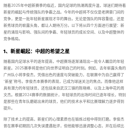
随着2025年中超新赛季的临近，国内足球的热潮再度升温，球迷们期待着
新星的崛起与传统强队的争霸之战。今年的中超将不仅仅是老牌豪门间的
竞争，更是一批年轻新星展现才华的舞台。无论是强队的阵容重组，还是
新秀球员的崭露头角，都让人期待万分。以下将从四个方面进行展望：新
星的涌现与影响、强队间的争霸、年轻球员的成长空间、以及中超整体的
竞争格局。
1、新星崛起：中超的希望之星
随着国内足球水平的逐年提高，中超赛场逐渐涌现出一批令人瞩目的年轻
新星。2025赛季将是他们向世界证明自己的时刻。例如，去年崭露头角的
广州队小将李俊杰，凭借出色的速度与突破能力，在联赛中为自己赢得了
“新星”称号。李俊杰本赛季的表现，已成为球迷关注的焦点。而像他这样
具有潜力的年轻球员，还包括来自武汉三镇的陈晓峰、以及上海申花的周
文杰。根据2024赛季的数据统计，年轻球员的出场时间已逐年增长，特别
是那些在青年队磨砺出来的球员，他们的技术水平和比赛理解力逐步得到
提升。
除了技术上的提高，新星们的心理素质也在锻炼过程中得到打磨。李俊杰
曾在赛季初期因几次失误遭遇批评，但他能够迅速调整心态，并在后续比