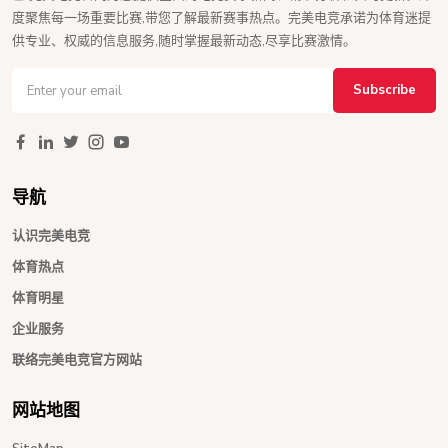
度聚焦每一场重要比赛,带您了解最新赛事热点。完美电竞承诺为体育迷提
供专业、权威的信息服务,随时掌握最新动态,尽享比赛激情。
Subscribe
导航
认识完美电竞
体育热点
体育明星
企业服务
联络完美电竞官方网站
网站地图