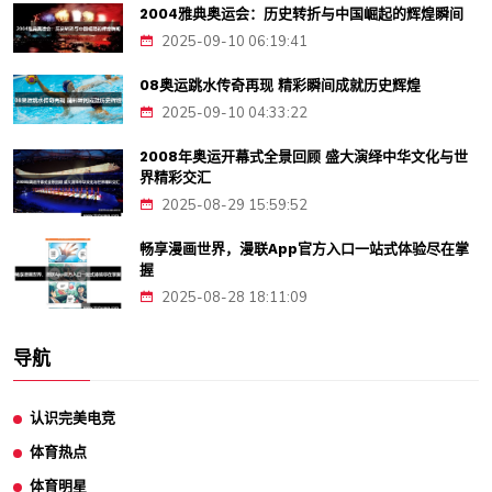
2004雅典奥运会：历史转折与中国崛起的辉煌瞬间
2025-09-10 06:19:41
08奥运跳水传奇再现 精彩瞬间成就历史辉煌
2025-09-10 04:33:22
2008年奥运开幕式全景回顾 盛大演绎中华文化与世
界精彩交汇
2025-08-29 15:59:52
畅享漫画世界，漫联App官方入口一站式体验尽在掌
握
2025-08-28 18:11:09
导航
认识完美电竞
体育热点
体育明星