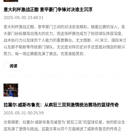
意大利杯激战正酣 意甲豪门争锋对决谁主沉浮
2025-05-30 23:48:31
意大利杯激战正酣，意甲豪门之间的对决愈发精彩。随着比赛的深入，各
大豪门纷纷展现出强大的实力，而这场杯赛也成为了检验球队阵容深度、
战术执行力以及球员个人能力的重要舞台。尤文图斯、AC米兰、国际米兰
以及那不勒斯等传统豪门球队，无论是对阵历史对手还是面对强劲的新兴
势力，每一场比赛都充满了悬念。究竟谁能笑到...
阅读
拉塞尔·威斯布鲁克：从疯狂三双到激情统治赛场的篮球传奇
2025-05-31 00:25:39
文章摘要：拉塞尔·威斯布鲁克被誉为“疯狂三双”的篮球巨星，他的职业生
涯充满了激情与挑战。这篇文章从四个方面阐述了威斯布鲁克的传奇之