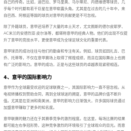
自己的传奇。比如，迪巴拉、罗马里奥、马尔蒂尼、内德维德等球员，几
乎每个时代都有若干巨星在意甲崭露头角。尤其是在过去的几十年中，来
自巴西、阿根廷等国的球员对意甲的贡献更是不可忽视。
除了外籍球员，意甲还培养了大量的本土天才，尤文图斯的德尔皮耶罗、
AC米兰的安德烈亚·皮尔洛等，都堪称意甲的经典人物。他们的出现不仅提
升了意甲的竞技水平，更使意甲成为全球足球文化的重要代表。
意甲球员的成功往往与他们的勤奋和专注有关。例如，球员如因扎吉、巴
乔、托蒂等，不仅在意甲赛场上取得了辉煌成绩，而且在国际舞台上也拥
有广泛的影响力。意甲的成功，正是与这些球员的卓越表现紧密相连。
4、意甲的国际影响力
意甲作为全球最受欢迎的足球联赛之一，其国际影响力一直不容忽视。从
电视转播权到赞助合同，再到全球球迷的拥趸，意甲的品牌价值不断升
值。尤其是在亚洲和南美洲，意甲的影响力日渐强大，许多国际球员通过
加盟意甲赚取了更多的知名度。
意甲联赛的魅力还在于其赛季竞争的激烈程度。在这里，每场比赛的结果
都可能左右争冠形势，这种竞争激烈的环境吸引了全球观众的目光。而意