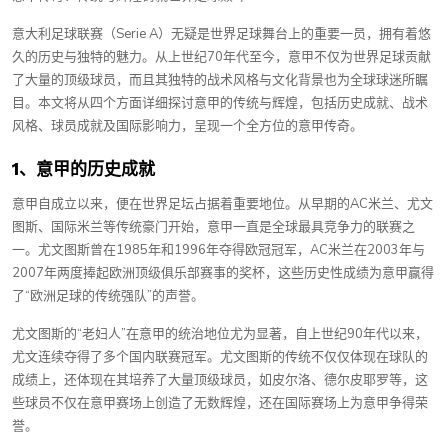
意大利足球联赛（Serie A）无疑是世界足球舞台上的重要一员，拥有着悠
久的历史与独特的魅力。从上世纪70年代至今，意甲不仅为世界足球贡献
了大量的顶级球员，而且其独特的战术风格与文化背景也为全球球迷所瞩
目。本文将从四个方面详细探讨意甲的传统与辉煌，包括历史成就、战术
风格、球员成就及国际影响力，呈现一个全方位的意甲传奇。
1、意甲的历史成就
意甲自成立以来，便在世界足坛占据着重要地位。从早期的AC米兰、尤文
图斯、国际米兰等传统豪门开始，意甲一直是全球最具竞争力的联赛之
一。尤文图斯曾在1985年和1996年夺得欧冠冠军，AC米兰在2003年与
2007年两度捧起欧洲顶级俱乐部赛事的奖杯，这些历史性成绩为意甲赢得
了“欧洲足球的传统强队”的声誉。
尤文图斯的“老妇人”在意甲的统治地位尤为显著，自上世纪90年代以来，
尤文连续夺得了多个国内联赛冠军。尤文图斯的传统不仅仅体现在球队的
成绩上，还体现在其培养了大量顶级球员，如皮尔洛、德尔皮耶罗等，这
些球员不仅在意甲赛场上创造了无数辉煌，还在国际赛场上为意甲争得荣
誉。