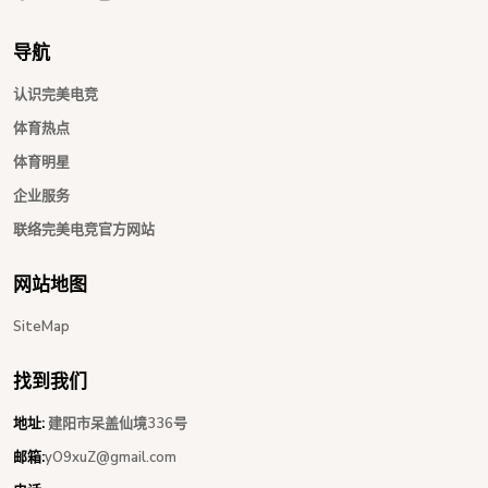
导航
认识完美电竞
体育热点
体育明星
企业服务
联络完美电竞官方网站
网站地图
SiteMap
找到我们
地址:
建阳市呆盖仙境336号
邮箱:
yO9xuZ@gmail.com