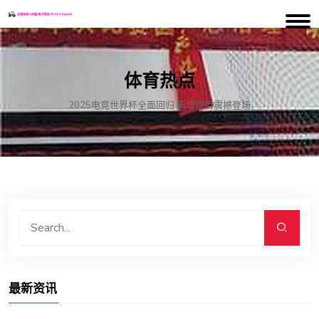
体育热点
2025电竞世界杯全面回归 新增项目震撼登场
最新资讯