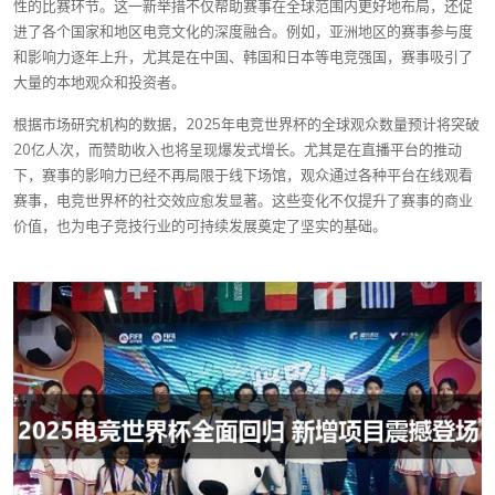
性的比赛环节。这一新举措不仅帮助赛事在全球范围内更好地布局，还促
进了各个国家和地区电竞文化的深度融合。例如，亚洲地区的赛事参与度
和影响力逐年上升，尤其是在中国、韩国和日本等电竞强国，赛事吸引了
大量的本地观众和投资者。
根据市场研究机构的数据，2025年电竞世界杯的全球观众数量预计将突破
20亿人次，而赞助收入也将呈现爆发式增长。尤其是在直播平台的推动
下，赛事的影响力已经不再局限于线下场馆，观众通过各种平台在线观看
赛事，电竞世界杯的社交效应愈发显著。这些变化不仅提升了赛事的商业
价值，也为电子竞技行业的可持续发展奠定了坚实的基础。