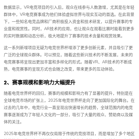
数据显示，VR电竞项目的引入后，观众在线参与人数激增，尤其是在年轻
群体中，VR电竞赛事成为他们体验虚拟世界与现实互动的首选。在此背景
下，一些知名电竞品牌和厂商积极投入资金和技术研发，以提升赛事的专
业度和观赏性。同时，AR技术的应用，也让观众在观看比赛时能看到更多
的实时数据和动态分析，极大地提升了赛事的技术含量和观赏效果。
这一系列新增项目无疑为电竞世界杯增添了更多创新元素，并且吸引了更
广泛的全球观众群体。可以预见，随着这些新兴技术的不断发展，未来的
电竞赛事将呈现出更加丰富和多样化的形式。随着VR、AR技术的不断成
熟，电竞赛事的呈现方式也会随之改变，带来更多的互动体验。
2、赛事规模和影响力大幅提升
随着电竞世界杯的回归，赛事的规模和影响力有了显著的提升，特别是在
全球电竞市场的扩张上，2025年电竞世界杯走向了更加国际化的舞台。在
过去的几年中，电竞行业一直呈现出快速增长的趋势，全球范围内的电竞
赛事逐渐成为了年轻人文化的一部分，吸引了大量的观众、赞助商以及媒
体的关注。
2025年电竞世界杯不再仅仅局限于传统的竞技项目，而是增加了多个地区