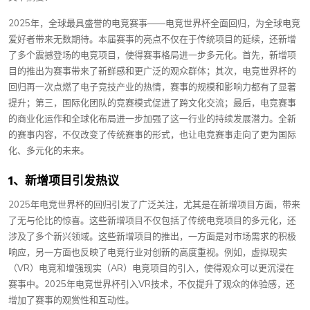
2025年，全球最具盛誉的电竞赛事——电竞世界杯全面回归，为全球电竞
爱好者带来无数期待。本届赛事的亮点不仅在于传统项目的延续，还新增
了多个震撼登场的电竞项目，使得赛事格局进一步多元化。首先，新增项
目的推出为赛事带来了新鲜感和更广泛的观众群体；其次，电竞世界杯的
回归再一次点燃了电子竞技产业的热情，赛事的规模和影响力都有了显著
提升；第三，国际化团队的竞赛模式促进了跨文化交流；最后，电竞赛事
的商业化运作和全球化布局进一步加强了这一行业的持续发展潜力。全新
的赛事内容，不仅改变了传统赛事的形式，也让电竞赛事走向了更为国际
化、多元化的未来。
1、新增项目引发热议
2025年电竞世界杯的回归引发了广泛关注，尤其是在新增项目方面，带来
了无与伦比的惊喜。这些新增项目不仅包括了传统电竞项目的多元化，还
涉及了多个新兴领域。这些新增项目的推出，一方面是对市场需求的积极
响应，另一方面也反映了电竞行业对创新的高度重视。例如，虚拟现实
（VR）电竞和增强现实（AR）电竞项目的引入，使得观众可以更沉浸在
赛事中。2025年电竞世界杯引入VR技术，不仅提升了观众的体验感，还
增加了赛事的观赏性和互动性。