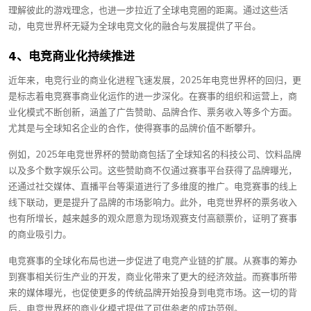
理解彼此的游戏理念，也进一步拉近了全球电竞圈的距离。通过这些活
动，电竞世界杯无疑为全球电竞文化的融合与发展提供了平台。
4、电竞商业化持续推进
近年来，电竞行业的商业化进程飞速发展，2025年电竞世界杯的回归，更
是标志着电竞赛事商业化运作的进一步深化。在赛事的组织和运营上，商
业化模式不断创新，涵盖了广告赞助、品牌合作、票务收入等多个方面。
尤其是与全球知名企业的合作，使得赛事的品牌价值不断攀升。
例如，2025年电竞世界杯的赞助商包括了全球知名的科技公司、饮料品牌
以及多个数字娱乐公司。这些赞助商不仅通过赛事平台获得了品牌曝光，
还通过社交媒体、直播平台等渠道进行了多维度的推广。电竞赛事的线上
线下联动，更是提升了品牌的市场影响力。此外，电竞世界杯的票务收入
也有所增长，越来越多的观众愿意为现场观赛支付高额票价，证明了赛事
的商业吸引力。
电竞赛事的全球化布局也进一步促进了电竞产业链的扩展。从赛事的筹办
到赛事相关衍生产业的开发，商业化带来了更大的经济效益。而赛事所带
来的媒体曝光，也促使更多的传统品牌开始投身到电竞市场。这一切的背
后，电竞世界杯的商业化模式提供了可供参考的成功范例。