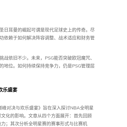
圣日耳曼的崛起可谓是现代足球史上的传奇。尽
成功依赖于如何解决阵容调整、战术适应和财务管
挑战依旧不少。未来，PSG能否突破欧冠魔咒、
的地位。如何持续保持竞争力，仍是PSG管理层
欢乐盛宴
巅峰对决与欢乐盛宴》旨在深入探讨NBA全明星
球文化的影响。文章从四个方面展开：首先回顾
魅力；其次分析全明星赛的赛事形式与比赛机