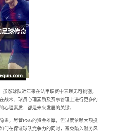
”。虽然球队近年来在法甲联赛中表现无可挑剔，
要在战术、球员心理素质及赛事管理上进行更多的
的心理素质，都是未来发展的关键。
隐患。尽管PSG的资金雄厚，但过度依赖大额投
如何在保证球队竞争力的同时，避免陷入财务风