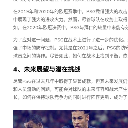
在2019年和2020年的欧冠赛季中，PSG凭借强大的
中展现了强大的进攻火力。然而，尽管球队在攻势上取得
如，在2020年欧冠决赛中，PSG与拜仁的较量中未能
为了应对这一问题，PSG在战术上进行了进一步的优化
强了中场的防守控制。尤其是在2021年之后，PSG的
球员之间的协作。尽管如此，如何在战术上找到平衡，依
4、未来展望与潜在挑战
尽管PSG在过去几年中取得了显著成就，但其未来发展
和人员流动的问题，可能会对球队的未来阵容和战术产生
长，如何在保持球队竞争力的同时进行阵容更新，成为了