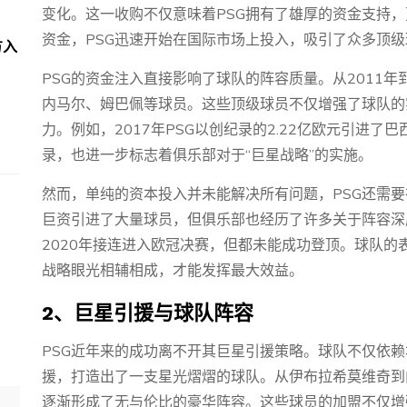
变化。这一收购不仅意味着PSG拥有了雄厚的资金支持
资金，PSG迅速开始在国际市场上投入，吸引了众多顶
方入
PSG的资金注入直接影响了球队的阵容质量。从2011年
内马尔、姆巴佩等球员。这些顶级球员不仅增强了球队的
力。例如，2017年PSG以创纪录的2.22亿欧元引进
录，也进一步标志着俱乐部对于“巨星战略”的实施。
然而，单纯的资本投入并未能解决所有问题，PSG还需
巨资引进了大量球员，但俱乐部也经历了许多关于阵容深
2020年接连进入欧冠决赛，但都未能成功登顶。球队
战略眼光相辅相成，才能发挥最大效益。
2、巨星引援与球队阵容
PSG近年来的成功离不开其巨星引援策略。球队不仅依
援，打造出了一支星光熠熠的球队。从伊布拉希莫维奇到
逐渐形成了无与伦比的豪华阵容。这些球员的加盟不仅增