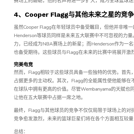
赛场上的磨砺，他的名声将进一步扩大，成为全球篮球迷
4、Cooper Flagg与其他未来之星的竞争
虽然Cooper Flagg在年轻球员中备受瞩目，但他并非唯一的未来
Henderson等球员同样是未来五大联赛中不可忽视的力量
力，已经成为NBA赛场上的新星；而Henderson作
也备受期待。这些球员与Flagg在未来的比赛中将展开激
完美电竞
然而，Flagg相较于这些球员具备一些独特的优势。首
占据更多的主动权。其次，Flagg的全能属性使他能够
在球队中拥有更高的价值。尽管Wembanyama的天赋也
让他在五大联赛中占据一席之地。
最终，Flagg与其他球员的竞争不仅仅局限于球场上的
竞争愈发激烈，未来的篮球巨星们将在各个方面相互较量，
总结：