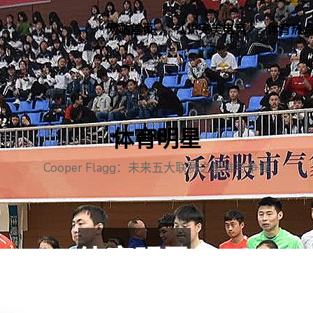
网站首页
认识完美电竞
体育热
体育明星
Cooper Flagg：未来五大联赛之星谁与争锋