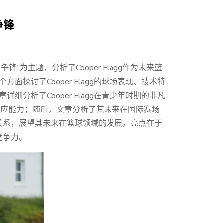
争锋
争锋”为主题，分析了Cooper Flagg作为未来篮
探讨了Cooper Flagg的球场表现、技术特
分析了Cooper Flagg在青少年时期的非凡
适应能力；随后，文章分析了其未来在国际赛场
争关系，展望其未来在篮球领域的发展。亮点在于
竞争力。