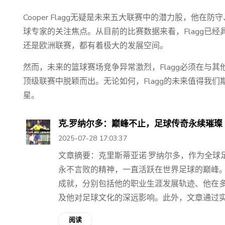
Cooper Flagg无疑是未来五大联赛中的潜力股，他
球专家的关注焦点。从目前的比赛数据来看，Flagg已
还是欧洲联赛，都有着极大的发展空间。
然而，未来的篮球赛场竞争异常激烈，Flagg必须在与
顶级联赛中脱颖而出。无论如何，Flagg的未来值得我
星。
克.罗纳尔多：巅峰不止，足球传奇永续璀璨
2025-07-28 17:03:37
文章摘要：克里斯蒂亚诺·罗纳尔多，作为全球
永不言败的精神，一直活跃在世界足球的巅峰。
成就，分别包括他的职业生涯发展轨迹、他在
及他对足球文化的深远影响。此外，文章通过实际
阅读