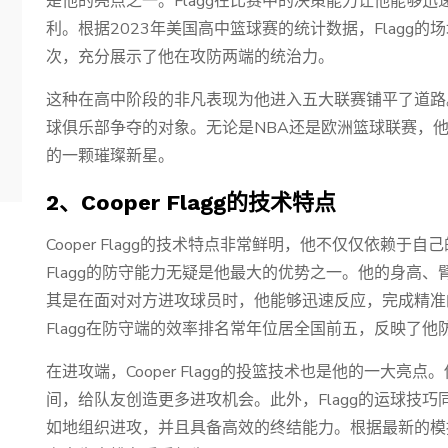
是他的亮点之一。Flagg在比赛中的决策能力让他能够
利。根据2023年美国高中篮球赛的统计数据，Flagg
次，充分展示了他在攻防两端的统治力。
这种在高中阶段的非凡表现为他进入五大联赛铺平了道路。
球俱乐部争夺的对象。无论是NBA还是欧洲篮球联赛，
的一颗璀璨新星。
2、Cooper Flagg的技术特点
Cooper Flagg的技术特点非常鲜明，他不仅仅依赖
Flagg的防守能力无疑是他最大的优势之一。他的身高
其是在面对对方进攻球员时，他能够迅速反应，完成精准
Flagg在防守端的效率排名常年位居全国前五，反映了他
在进攻端，Cooper Flagg的投篮技术也是他的一大
间，给队友创造更多进攻机会。此外，Flagg的运球技
如地组织进攻，并且具备高效的终结能力。根据最新的模拟