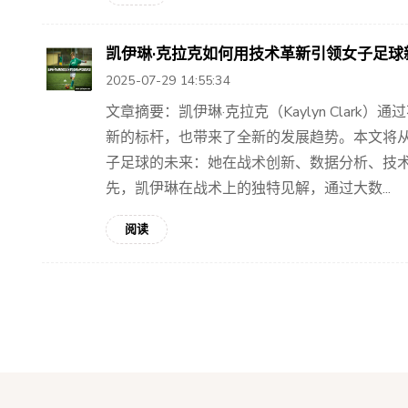
凯伊琳·克拉克如何用技术革新引领女子足球
2025-07-29 14:55:34
文章摘要：凯伊琳·克拉克（Kaylyn Clar
新的标杆，也带来了全新的发展趋势。本文将从
子足球的未来：她在战术创新、数据分析、技
先，凯伊琳在战术上的独特见解，通过大数...
阅读