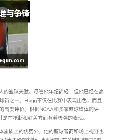
现了过人的篮球天赋。尽管他年纪尚轻，但他已经在高
员之一。Flagg不仅在比赛中表现出色，而且
的高度评价。根据NCAA和多家篮球媒体的评
尤其是在抢断和封盖方面有着极强的表现。
除了身体素质上的优势外，他的篮球智商和场上视野也