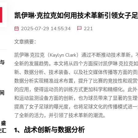
凯伊琳·克拉克如何用技术革新引领女子
2025-07-29 14:55:34
221
文章摘要：
凯伊琳·克拉克（Kaylyn Clark）通过不断推动技术
折与
全新的发展趋势。本文将从四个方面探讨凯伊琳·克拉克
新、数据分析、技术装备、以及社交媒体传播等方面的贡
数据分析实现精准战术布置，提升了比赛的竞技性和观赏
的应用，使得运动员的训练方式更加科学和精细化。此外
间
和运动监测设备方面的创新，也为球员带来了显著的生理
提高了女子足球的曝光度，也将足球文化的传播模式进一
了全新的活力，并引领了技术革新的潮流。
 盛
1、战术创新与数据分析
交汇