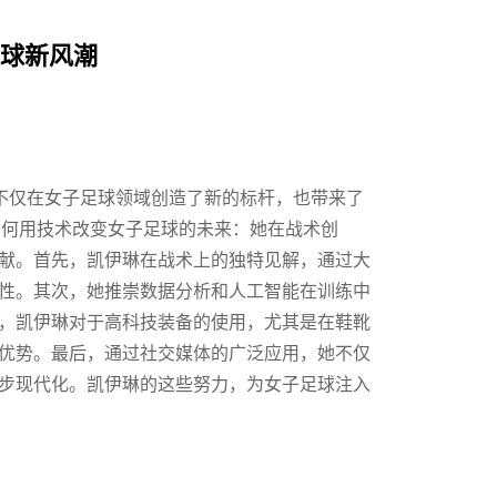
足球新风潮
革新，不仅在女子足球领域创造了新的标杆，也带来了
如何用技术改变女子足球的未来：她在战术创
献。首先，凯伊琳在战术上的独特见解，通过大
性。其次，她推崇数据分析和人工智能在训练中
，凯伊琳对于高科技装备的使用，尤其是在鞋靴
优势。最后，通过社交媒体的广泛应用，她不仅
步现代化。凯伊琳的这些努力，为女子足球注入