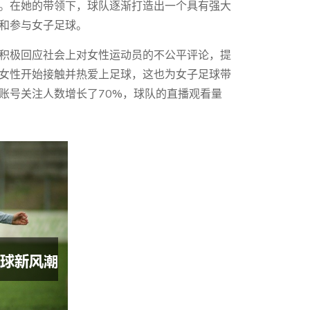
。在她的带领下，球队逐渐打造出一个具有强大
和参与女子足球。
积极回应社会上对女性运动员的不公平评论，提
女性开始接触并热爱上足球，这也为女子足球带
账号关注人数增长了70%，球队的直播观看量