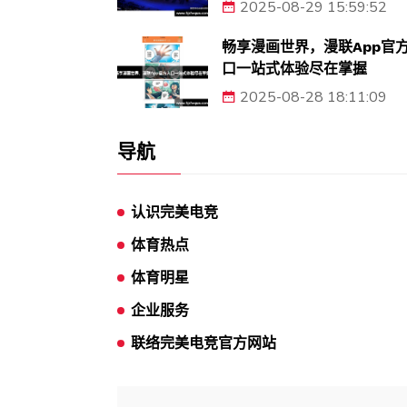
2025-08-29 15:59:52
畅享漫画世界，漫联App官
口一站式体验尽在掌握
2025-08-28 18:11:09
导航
认识完美电竞
体育热点
体育明星
企业服务
联络完美电竞官方网站