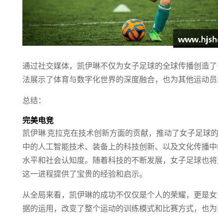
通过社交媒体，凯伊琳不仅为女子足球的全球传播创造了
法展示了体育与数字化世界的深度融合，也为其他运动员
总结：
完美电竞
凯伊琳·克拉克在技术创新方面的贡献，推动了女子足球
中的人工智能技术、装备上的科技创新、以及文化传播中
水平和社会认知度。随着科技的不断发展，女子足球也将
这一进程提供了宝贵的经验和启示。
从全局来看，凯伊琳的成功不仅仅是个人的荣耀，更是女
据的运用，改变了整个运动的训练模式和比赛方式，也为