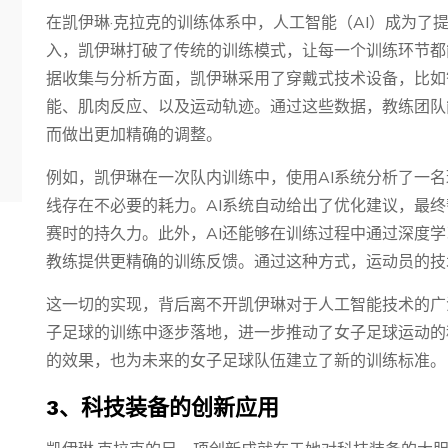
在凯伊琳·克拉克的训练体系中，人工智能（AI）成为了
入，凯伊琳打破了传统的训练模式，让每一个训练环节都
据收集与分析方面，凯伊琳采用了穿戴式技术设备，比如
能、肌肉反应、以及运动轨迹。通过这些数据，教练团队
而做出更加精确的调整。
例如，凯伊琳在一次队内训练中，使用AI系统分析了一
线存在不必要的耗力。AI系统自动给出了优化建议，最终
赛时的持久力。此外，AI还能够在训练过程中通过深度
教练提供更精确的训练反馈。通过这种方式，运动员的技
这一切的实现，背后离不开凯伊琳对于人工智能技术的广
子足球的训练中逐步落地，进一步推动了女子足球运动的
的效果，也为未来的女子足球队伍建立了新的训练标准。
3、科技装备的创新应用