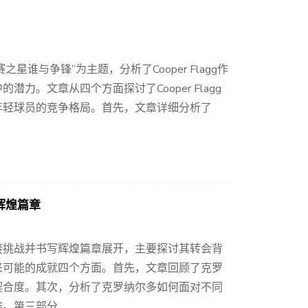
赛之星谁与争锋”为主题，分析了Cooper Flagg作
力。文章从四个方面探讨了Cooper Flagg
年轻球员的竞争格局。首先，文章详细分析了
辉煌篇章
接挑战并书写辉煌篇章展开，主要探讨其转会背
来可能的成就四个方面。首先，文章回顾了克罗
契合度。其次，分析了克罗纳尔多如何面对不同
第三部分，...