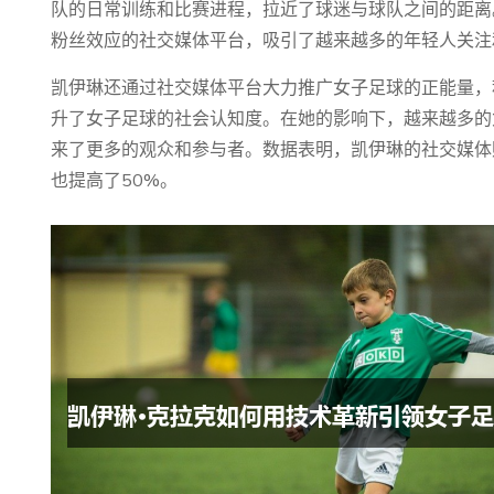
队的日常训练和比赛进程，拉近了球迷与球队之间的距离
粉丝效应的社交媒体平台，吸引了越来越多的年轻人关注
凯伊琳还通过社交媒体平台大力推广女子足球的正能量，
升了女子足球的社会认知度。在她的影响下，越来越多的
来了更多的观众和参与者。数据表明，凯伊琳的社交媒体
也提高了50%。